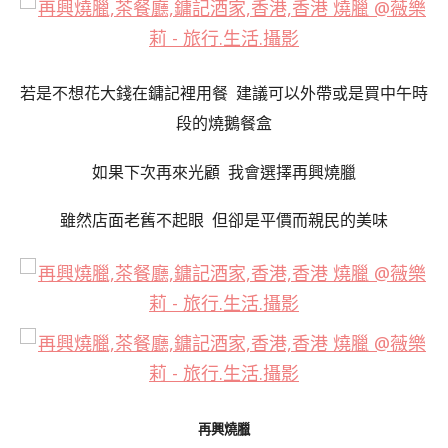
若是不想花大錢在鏞記裡用餐 建議可以外帶或是買中午時
段的燒鵝餐盒
如果下次再來光顧 我會選擇再興燒臘
雖然店面老舊不起眼 但卻是平價而親民的美味
再興燒臘