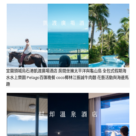
宜蘭頭城烏石港凱渡廣場酒店 房間坐擁太平洋與龜山島 全包式假期海
水水上樂園 Pelago百匯晚餐 coco椰林江振誠牛肉麵 花藝活動與海邊馬
趣