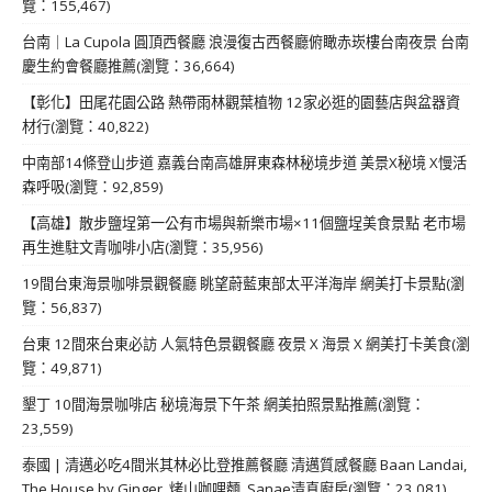
覽：155,467)
台南｜La Cupola 圓頂西餐廳 浪漫復古西餐廳俯瞰赤崁樓台南夜景 台南
慶生約會餐廳推薦(瀏覽：36,664)
【彰化】田尾花園公路 熱帶雨林觀葉植物 12家必逛的園藝店與盆器資
材行(瀏覽：40,822)
中南部14條登山步道 嘉義台南高雄屏東森林秘境步道 美景X秘境 X慢活
森呼吸(瀏覽：92,859)
【高雄】散步鹽埕第一公有市場與新樂市場×11個鹽埕美食景點 老市場
再生進駐文青咖啡小店(瀏覽：35,956)
19間台東海景咖啡景觀餐廳 眺望蔚藍東部太平洋海岸 網美打卡景點(瀏
覽：56,837)
台東 12間來台東必訪 人氣特色景觀餐廳 夜景 X 海景 X 網美打卡美食(瀏
覽：49,871)
墾丁 10間海景咖啡店 秘境海景下午茶 網美拍照景點推薦(瀏覽：
23,559)
泰國 | 清邁必吃4間米其林必比登推薦餐廳 清邁質感餐廳 Baan Landai,
The House by Ginger, 烤山咖哩麵, Sanae清真廚房(瀏覽：23,081)