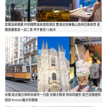
宜蘭溫泉推薦 村却國際溫泉度假酒店 雙湯池坐擁龜山島與百萬夜景 星
隅景觀客房一泊二食 早午餐至12點半
米蘭 結合復古與時尚城市一日遊 米蘭大教堂 時尚四邊形 星巴克臻選烘
焙坊 Rossini義大利餐館