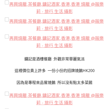
鏞記是酒樓餐廳 外觀非常華麗氣派
這裡價位貴上許多 一份小份的招牌燒鵝HK200
因為是專程來品嘗燒鵝 所以沒有點太多菜餚