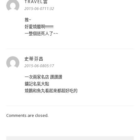
TRAVEL雲
表
示:
2015-06-0711:32
推~
好愛燒臘啊!!!!!!!!!
一整個迷死人了~~
史蒂芬昌
表
示:
2015-06-0805:17
一次兩家名店 讚讚讚
鏞記名氣大點
燒鵝和魚丸看起來都超好吃的
Comments are closed.