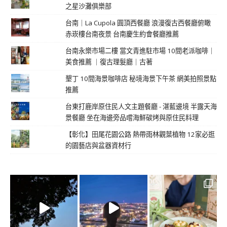
之星沙灘俱樂部
台南｜La Cupola 圓頂西餐廳 浪漫復古西餐廳俯瞰
赤崁樓台南夜景 台南慶生約會餐廳推薦
台南永樂市場二樓 當文青進駐市場 10間老派咖啡｜
美食推薦 ｜復古理髮廳｜古著
墾丁 10間海景咖啡店 秘境海景下午茶 網美拍照景點
推薦
台東打鹿岸原住民人文主題餐廳 - 湛藍邊境 半露天海
景餐廳 坐在海邊旁品嚐海鮮碳烤與原住民料理
【彰化】田尾花園公路 熱帶雨林觀葉植物 12家必逛
的園藝店與盆器資材行