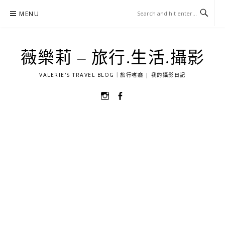
Skip
MENU
to
content
薇樂莉 – 旅行.生活.攝影
VALERIE'S TRAVEL BLOG｜旅行嗜癮 | 我的攝影日記
選
選
單
單
項
項
目
目