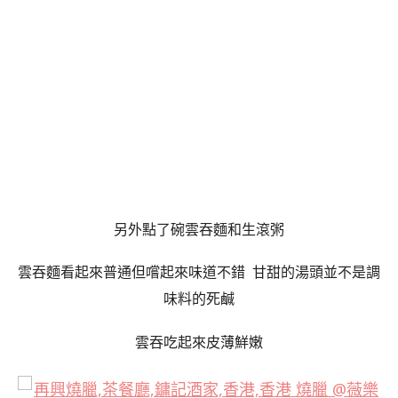
另外點了碗雲吞麵和生滾粥
雲吞麵看起來普通但嚐起來味道不錯 甘甜的湯頭並不是調
味料的死鹹
雲吞吃起來皮薄鮮嫩