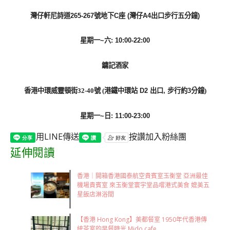
灣仔
軒尼詩道265-267號地下C座 (灣仔A4出口步行五分鐘)
星期一~六: 10:00-22:00
鏞記酒家
香港中環威靈頓街32-40號 (
港鐵中環站 D2 出口, 步行約3分鐘
)
星期一~日: 11:00-23:00
用LINE傳送
按讚加入粉絲團
延伸閱讀
香港｜開箱香港國泰航空貴賓室玉衡堂 亞洲最佳
機場貴賓室 來玉衡堂寰宇堂品嚐港式美食 媲美五
星飯店淋浴間
【香港 Hong Kong】美都餐室 1950年代香港傳
統茶室的早餐時光 Mido cafe