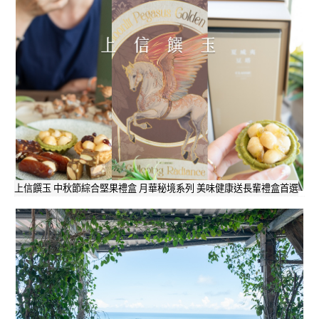
上信饌玉 中秋節綜合堅果禮盒 月華秘境系列 美味健康送長輩禮盒首選