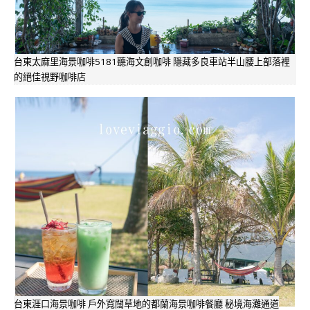
台東太麻里海景咖啡5181聽海文創咖啡 隱藏多良車站半山腰上部落裡
的絕佳視野咖啡店
台東涯口海景咖啡 戶外寬闊草地的都蘭海景咖啡餐廳 秘境海灘通道