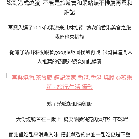
說到港式燒臘 不管是旅遊書和網站無不推薦再興和
鏞記
再興入選了2015的港澳米其林指南
這次的香港美食之旅
我們也來插旗
從灣仔站出來後跟著google地圖找到再興 很訝異這間人
人推薦的餐廳外觀竟如此樸實
點了燒鴨飯和油雞飯
一大份燒鴨蓋在白飯上 鴨皮酥脆油亮肉質帶汁不亁澀
而油雞吃起來滑嫩入味 搭配鹹香的蔥油一起吃更是下飯