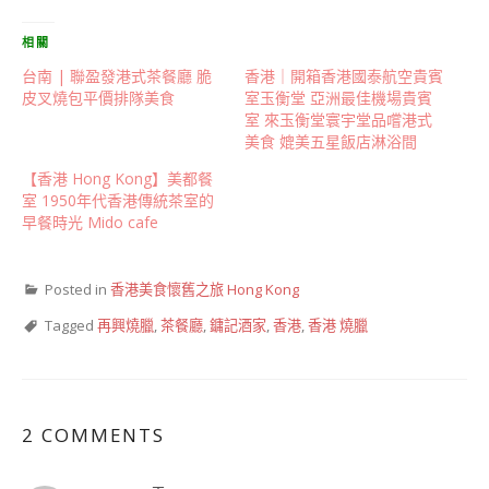
相關
台南 | 聯盈發港式茶餐廳 脆
香港｜開箱香港國泰航空貴賓
皮叉燒包平價排隊美食
室玉衡堂 亞洲最佳機場貴賓
室 來玉衡堂寰宇堂品嚐港式
美食 媲美五星飯店淋浴間
【香港 Hong Kong】美都餐
室 1950年代香港傳統茶室的
早餐時光 Mido cafe
Posted in
香港美食懷舊之旅 Hong Kong
Tagged
再興燒臘
,
茶餐廳
,
鏞記酒家
,
香港
,
香港 燒臘
2 COMMENTS