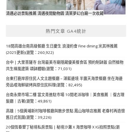
清邁必訪景點推薦 清邁夜間動物園 清萊夢幻白廟一次收藏
熱門文章 GA4統計
18間高雄台南高級餐廳 生日慶生 浪漫約會 Fine dining 米其林推薦
(2025更新)(瀏覽：260,922)
台中 | 大里菩薩寺 台灣最美寺廟隱藏優美餐食區 預約制缽飯 自然植物
共生禪風建築 頌缽體驗(瀏覽：71,031)
台東打鹿岸原住民人文主題餐廳 – 湛藍邊境 半露天海景餐廳 坐在海邊
旁品嚐海鮮碳烤與原住民料理(瀏覽：82,495)
台南永樂市場二樓 當文青進駐市場 10間老派咖啡｜美食推薦 ｜復古理
髮廳｜古著(瀏覽：49,861)
高雄｜5個黃埔新村咖啡餐廳與散步景點 鳳山咖啡店推薦 老眷村再造懷
舊日式氛圍(瀏覽：39,226)
20個恆春墾丁秘境私房景點 | 秘境沙灘 X 海景咖啡 X IG拍照景點(瀏