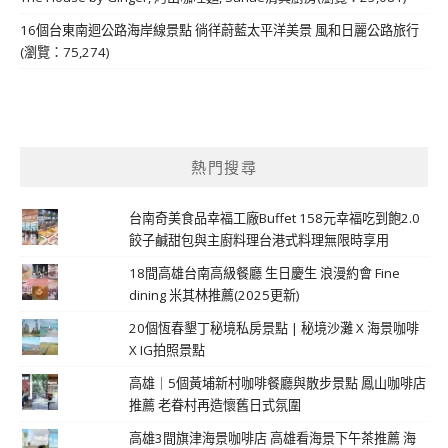
16個台東南迴公路海岸線景點 徜徉蔚藍太平洋美景 風和日麗公路旅行
(瀏覽：75,274)
熱門搜尋
台南奇美食品幸福工廠Buffet 158元幸福吃到飽2.0
餃子鹹甜包與主廚料理台港式料理無限時享用
18間高雄台南高級餐廳 生日慶生 浪漫約會 Fine
dining 米其林推薦(2025更新)
20個恆春墾丁秘境私房景點 | 秘境沙灘 X 海景咖啡
X IG拍照景點
高雄｜5個黃埔新村咖啡餐廳與散步景點 鳳山咖啡店
推薦 老眷村再造懷舊日式氛圍
高雄3間旗津海景咖啡店 高雄看海景下午茶推薦 海