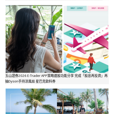
玉山證券2026 E-Trader APP策略選股功能分享 完成「股息再投資」再
抽Dyson手持涼風扇 星巴克飲料券