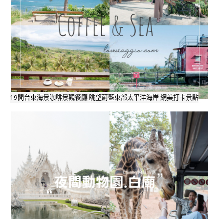
19間台東海景咖啡景觀餐廳 眺望蔚藍東部太平洋海岸 網美打卡景點