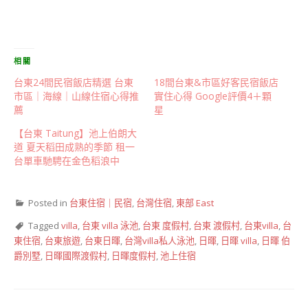
相關
台東24間民宿飯店精選 台東
18間台東&市區好客民宿飯店
市區｜海線｜山線住宿心得推
實住心得 Google評價4＋顆
薦
星
【台東 Taitung】池上伯朗大
道 夏天稻田成熟的季節 租一
台單車馳騁在金色稻浪中
Posted in
台東住宿｜民宿
,
台灣住宿
,
東部 East
Tagged
villa
,
台東 villa 泳池
,
台東 度假村
,
台東 渡假村
,
台東villa
,
台
東住宿
,
台東旅遊
,
台東日暉
,
台灣villa私人泳池
,
日暉
,
日暉 villa
,
日暉 伯
爵別墅
,
日暉國際渡假村
,
日暉度假村
,
池上住宿