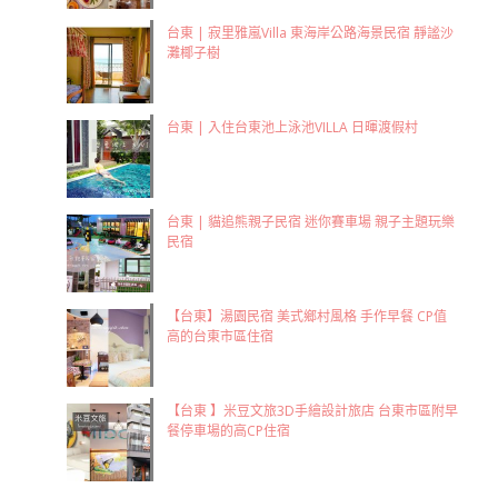
台東 | 寂里雅嵐Villa 東海岸公路海景民宿 靜謐沙
灘椰子樹
台東 | 入住台東池上泳池VILLA 日暉渡假村
台東 | 貓追熊親子民宿 迷你賽車場 親子主題玩樂
民宿
【台東】湯園民宿 美式鄉村風格 手作早餐 CP值
高的台東市區住宿
【台東 】米豆文旅3D手繪設計旅店 台東市區附早
餐停車場的高CP住宿