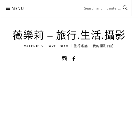
Skip
MENU
to
content
薇樂莉 – 旅行.生活.攝影
VALERIE'S TRAVEL BLOG｜旅行嗜癮 | 我的攝影日記
選
選
單
單
項
項
目
目