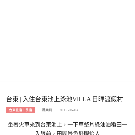
台東 | 入住台東池上泳池VILLA 日暉渡假村
台東住宿｜民宿
薇樂莉
2019-06-04
坐著火車來到台東池上，一下車整片綠油油稻田一
入眼前，田園景色舒服怡人