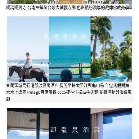
噶瑪噶居寺 台南左鎮全台最大藏教寺廟 色彩繽紛濃厚的藏傳佛教美學
宜蘭頭城烏石港凱渡廣場酒店 房間坐擁太平洋與龜山島 全包式假期海
水水上樂園 Pelago百匯晚餐 coco椰林江振誠牛肉麵 花藝活動與海邊馬
趣