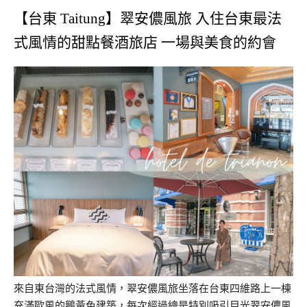
【台東 Taitung】翠安儂風旅 入住台東最法
式風情的甜點餐酒旅店 一場與美食的約會
來自東台灣的法式風情，翠安儂風旅坐落在台東四維路上一棟
充滿歐風的鵝黃色建築，每次經過總是特別吸引目光翠安儂風