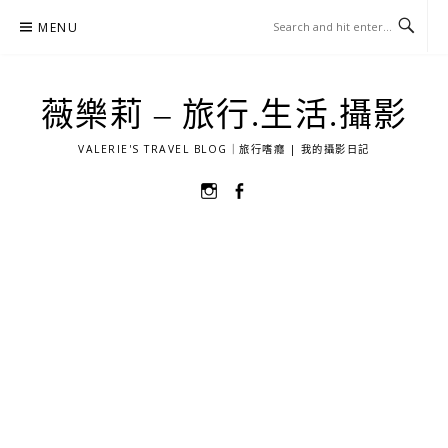
Skip
MENU
to
content
薇樂莉 – 旅行.生活.攝影
VALERIE'S TRAVEL BLOG｜旅行嗜癮 | 我的攝影日記
選
選
單
單
項
項
目
目