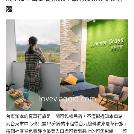
麵
台東知本的夏草行旅是一間可包棟民宿，不僅鄰近知本車站，
到台東市中心也只需15分鐘的車程從台九線轉進來夏草行旅，
這個社區景色寧靜也優美入口處可看到牆上的可愛彩繪，一整