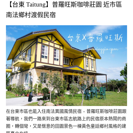
【台東 Taitung】普羅旺斯咖啡莊園 近市區
南法鄉村渡假民宿
在台東市區也能入住南法異國風情民宿 – 普羅旺斯咖啡莊園跟
著導航，我們一路來到台東市區志航路上的民宿原本熱鬧的商
圈，轉個彎，又是愜意的田園景色一棟黃色童話鄉村風格的建