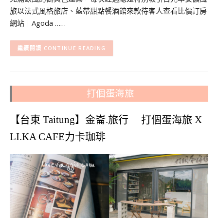
旅以法式風格旅店、藍帶甜點餐酒館來款待客人查看比價訂房
網站｜Agoda ……
CONTINUE READING
打個蛋海旅
【台東 Taitung】金崙.旅行 ｜打個蛋海旅 X
LI.KA CAFE力卡珈琲