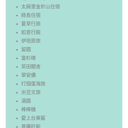
太麻里金針山住宿
綠島住宿
夏草行旅
如意行館
伊塔原旅
留園
富杉晴
茶田關舍
翠安儂
打個蛋海旅
米豆文旅
湯園
棒棒糖
愛上台東藍
普羅旺斯