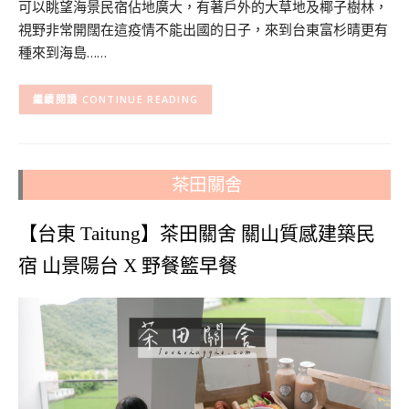
可以眺望海景民宿佔地廣大，有著戶外的大草地及椰子樹林，
視野非常開闊在這疫情不能出國的日子，來到台東富杉晴更有
種來到海島……
CONTINUE READING
茶田關舍
【台東 Taitung】茶田關舍 關山質感建築民
宿 山景陽台 X 野餐籃早餐