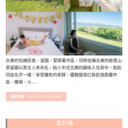
台東的包棟民宿 – 留園，緊鄰著市區，同時坐擁台東的綠意山
景留園以男主人來命名，給人中式古典的韻味入住其中，就如
同這名字一樣，享受獨有的寧靜、優雅搜尋訂房民宿距離市
區、機場、火……
CONTINUE READING
富杉晴