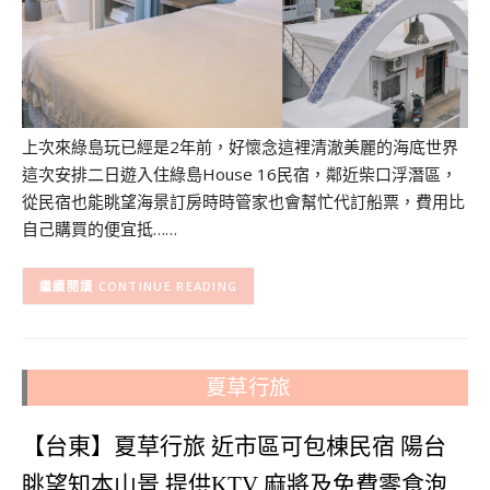
上次來綠島玩已經是2年前，好懷念這裡清澈美麗的海底世界
這次安排二日遊入住綠島House 16民宿，鄰近柴口浮潛區，
從民宿也能眺望海景訂房時時管家也會幫忙代訂船票，費用比
自己購買的便宜抵……
CONTINUE READING
夏草行旅
【台東】夏草行旅 近市區可包棟民宿 陽台
眺望知本山景 提供KTV 麻將及免費零食泡