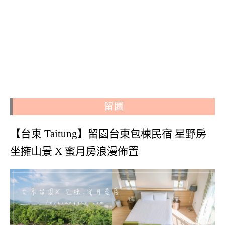
留園
【台東 Taitung】留園台東包棟民宿 星野房
坐擁山景 X 蜜月房浪漫佈置