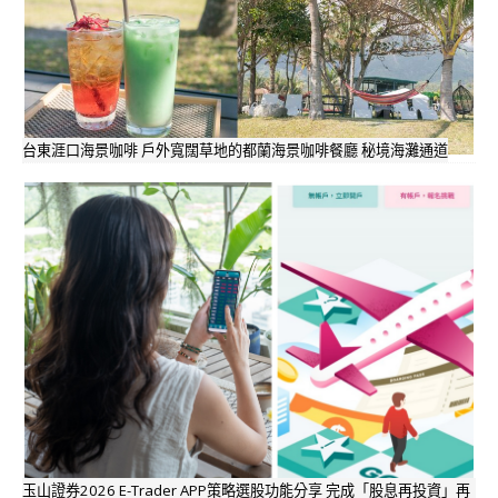
台東涯口海景咖啡 戶外寬闊草地的都蘭海景咖啡餐廳 秘境海灘通道
玉山證券2026 E-Trader APP策略選股功能分享 完成「股息再投資」再