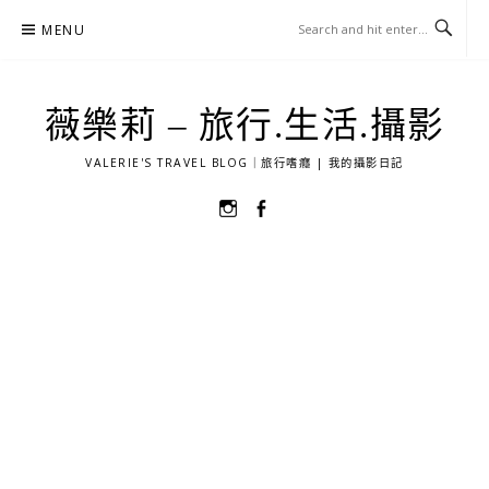
Skip
MENU
to
content
薇樂莉 – 旅行.生活.攝影
VALERIE'S TRAVEL BLOG｜旅行嗜癮 | 我的攝影日記
選
選
單
單
項
項
目
目