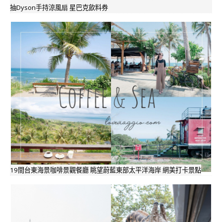
抽Dyson手持涼風扇 星巴克飲料券
19間台東海景咖啡景觀餐廳 眺望蔚藍東部太平洋海岸 網美打卡景點