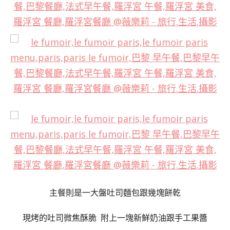
主餐則是一大盤吐司麵包跟幾塊餅乾
現烤的吐司微焦酥脆 附上一塊新鮮奶油跟手工果醬