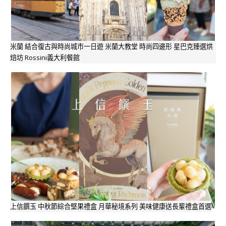
米蘭 結合復古與時尚城市一日遊 米蘭大教堂 時尚四邊形 星巴克臻選烘
焙坊 Rossini義大利餐館
上信饌玉 中秋節綜合堅果禮盒 月華秘境系列 美味健康送長輩禮盒首選