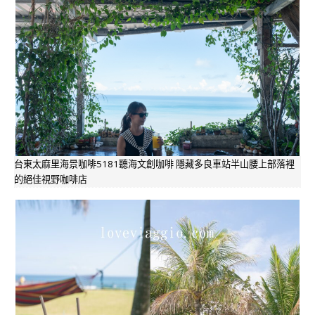
台東太麻里海景咖啡5181聽海文創咖啡 隱藏多良車站半山腰上部落裡
的絕佳視野咖啡店