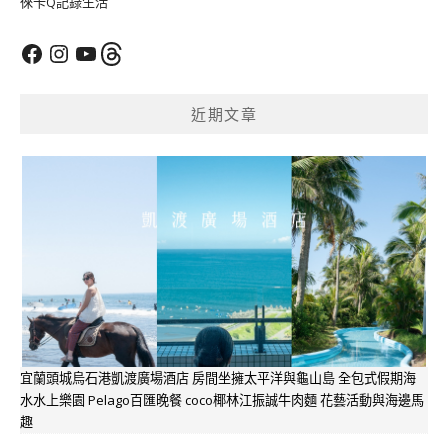
徠卡Q記錄生活
Facebook
Instagram
YouTube
Threads
近期文章
宜蘭頭城烏石港凱渡廣場酒店 房間坐擁太平洋與龜山島 全包式假期海
水水上樂園 Pelago百匯晚餐 coco椰林江振誠牛肉麵 花藝活動與海邊馬
趣