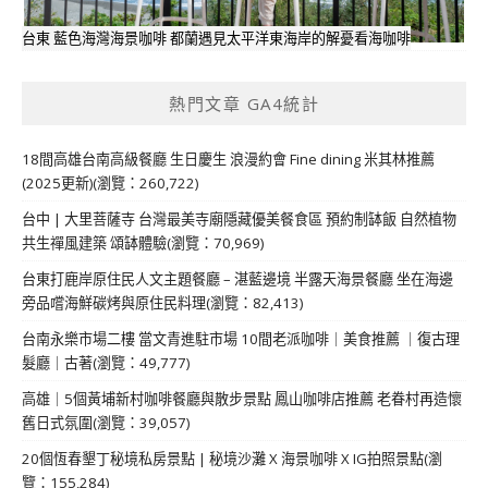
台東 藍色海灣海景咖啡 都蘭遇見太平洋東海岸的解憂看海咖啡
熱門文章 GA4統計
18間高雄台南高級餐廳 生日慶生 浪漫約會 Fine dining 米其林推薦
(2025更新)(瀏覽：260,722)
台中 | 大里菩薩寺 台灣最美寺廟隱藏優美餐食區 預約制缽飯 自然植物
共生禪風建築 頌缽體驗(瀏覽：70,969)
台東打鹿岸原住民人文主題餐廳 – 湛藍邊境 半露天海景餐廳 坐在海邊
旁品嚐海鮮碳烤與原住民料理(瀏覽：82,413)
台南永樂市場二樓 當文青進駐市場 10間老派咖啡｜美食推薦 ｜復古理
髮廳｜古著(瀏覽：49,777)
高雄｜5個黃埔新村咖啡餐廳與散步景點 鳳山咖啡店推薦 老眷村再造懷
舊日式氛圍(瀏覽：39,057)
20個恆春墾丁秘境私房景點 | 秘境沙灘 X 海景咖啡 X IG拍照景點(瀏
覽：155,284)