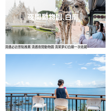
清邁必訪景點推薦 清邁夜間動物園 清萊夢幻白廟一次收藏