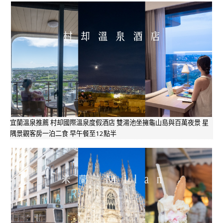
宜蘭溫泉推薦 村却國際溫泉度假酒店 雙湯池坐擁龜山島與百萬夜景 星
隅景觀客房一泊二食 早午餐至12點半