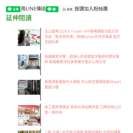
用LINE傳送
按讚加入粉絲團
延伸閱讀
玉山證券2026 E-Trader APP策略選股功能分享
完成「股息再投資」再抽Dyson手持涼風扇 星巴
克飲料券
高雄願景牙醫 – 超細心的高雄植牙醫師何偉宏醫
師 高雄顯微牙科美學補牙看診心得分享
高雄燙髮蓬鬆中大捲髮 中山民生圓環美髮REstart
重啟沙龍
床工場屏東總店 來自台灣品牌床墊 口碑佳用心打
造一張好床
| 囍 法頌| 中式復古旗袍 龍鳳掛婚紗 台南拍攝景