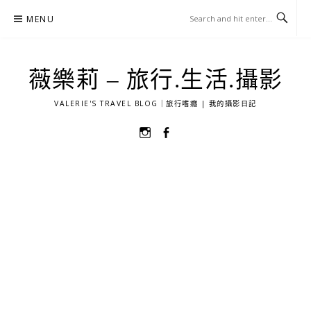
Skip
MENU
to
content
薇樂莉 – 旅行.生活.攝影
VALERIE'S TRAVEL BLOG｜旅行嗜癮 | 我的攝影日記
選
選
單
單
項
項
目
目