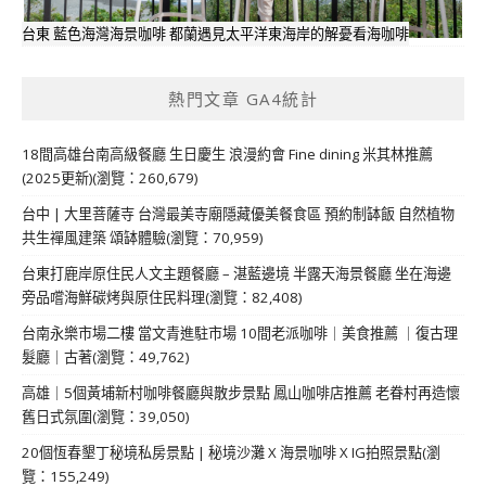
台東 藍色海灣海景咖啡 都蘭遇見太平洋東海岸的解憂看海咖啡
熱門文章 GA4統計
18間高雄台南高級餐廳 生日慶生 浪漫約會 Fine dining 米其林推薦
(2025更新)(瀏覽：260,679)
台中 | 大里菩薩寺 台灣最美寺廟隱藏優美餐食區 預約制缽飯 自然植物
共生禪風建築 頌缽體驗(瀏覽：70,959)
台東打鹿岸原住民人文主題餐廳 – 湛藍邊境 半露天海景餐廳 坐在海邊
旁品嚐海鮮碳烤與原住民料理(瀏覽：82,408)
台南永樂市場二樓 當文青進駐市場 10間老派咖啡｜美食推薦 ｜復古理
髮廳｜古著(瀏覽：49,762)
高雄｜5個黃埔新村咖啡餐廳與散步景點 鳳山咖啡店推薦 老眷村再造懷
舊日式氛圍(瀏覽：39,050)
20個恆春墾丁秘境私房景點 | 秘境沙灘 X 海景咖啡 X IG拍照景點(瀏
覽：155,249)