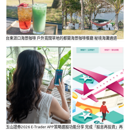
台東涯口海景咖啡 戶外寬闊草地的都蘭海景咖啡餐廳 秘境海灘通道
玉山證券2026 E-Trader APP策略選股功能分享 完成「股息再投資」再