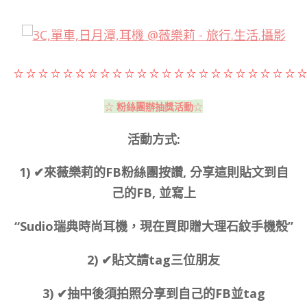
☆
☆
☆
☆
☆
☆
☆
☆
☆
☆
☆
☆
☆
☆
☆
☆
☆
☆
☆
☆
☆
☆
☆
☆
☆
☆
粉絲團辦抽獎活動
活動方式:
1) ✔來薇樂莉的FB粉絲團按讚, 分享這則貼文到自
己的FB, 並寫上
“Sudio瑞典時尚耳機，現在買即贈大理石紋手機殼”
2) ✔貼文請tag三位朋友
3) ✔抽中後須拍照分享到自己的FB並tag