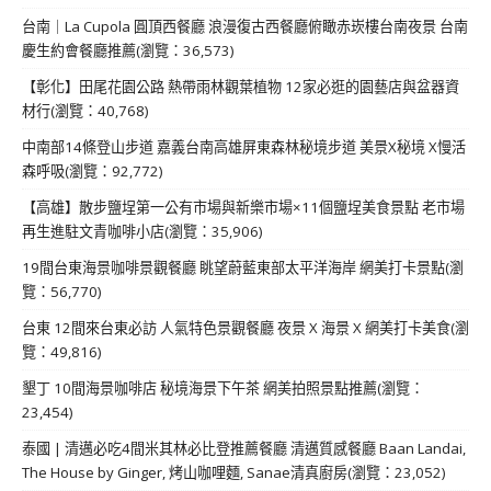
台南｜La Cupola 圓頂西餐廳 浪漫復古西餐廳俯瞰赤崁樓台南夜景 台南
慶生約會餐廳推薦(瀏覽：36,573)
【彰化】田尾花園公路 熱帶雨林觀葉植物 12家必逛的園藝店與盆器資
材行(瀏覽：40,768)
中南部14條登山步道 嘉義台南高雄屏東森林秘境步道 美景X秘境 X慢活
森呼吸(瀏覽：92,772)
【高雄】散步鹽埕第一公有市場與新樂市場×11個鹽埕美食景點 老市場
再生進駐文青咖啡小店(瀏覽：35,906)
19間台東海景咖啡景觀餐廳 眺望蔚藍東部太平洋海岸 網美打卡景點(瀏
覽：56,770)
台東 12間來台東必訪 人氣特色景觀餐廳 夜景 X 海景 X 網美打卡美食(瀏
覽：49,816)
墾丁 10間海景咖啡店 秘境海景下午茶 網美拍照景點推薦(瀏覽：
23,454)
泰國 | 清邁必吃4間米其林必比登推薦餐廳 清邁質感餐廳 Baan Landai,
The House by Ginger, 烤山咖哩麵, Sanae清真廚房(瀏覽：23,052)