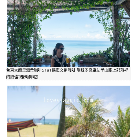
台東太麻里海景咖啡5181聽海文創咖啡 隱藏多良車站半山腰上部落裡
的絕佳視野咖啡店