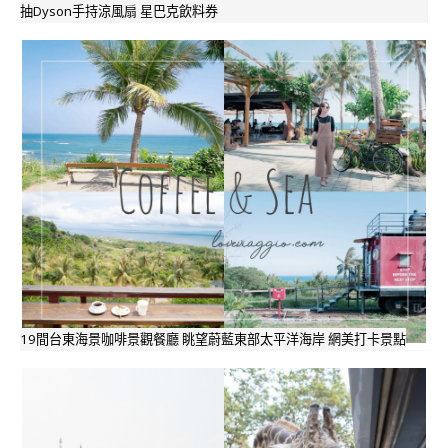
抽Dyson手持涼風扇 星巴克飲料券
19間台東海景咖啡景觀餐廳 眺望蔚藍東部太平洋海岸 網美打卡景點