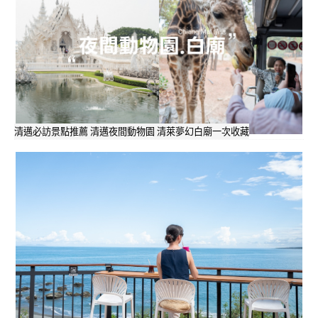
清邁必訪景點推薦 清邁夜間動物園 清萊夢幻白廟一次收藏