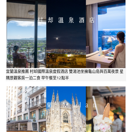
宜蘭溫泉推薦 村却國際溫泉度假酒店 雙湯池坐擁龜山島與百萬夜景 星
隅景觀客房一泊二食 早午餐至12點半