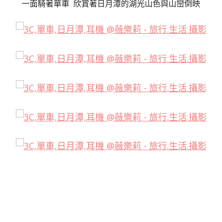
一面騎著單車 欣賞著日月潭的湖光山色與山巒倒映