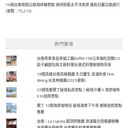
16個台東南迴公路海岸線景點 徜徉蔚藍太平洋美景 風和日麗公路旅行
(瀏覽：75,215)
熱門搜尋
台南奇美食品幸福工廠Buffet 158元幸福吃到飽2.0
餃子鹹甜包與主廚料理台港式料理無限時享用
18間高雄台南高級餐廳 生日慶生 浪漫約會 Fine
dining 米其林推薦(2025更新)
20個恆春墾丁秘境私房景點 | 秘境沙灘 X 海景咖啡
X IG拍照景點
墾丁 10間海景咖啡店 秘境海景下午茶 網美拍照景點
推薦
台南｜La Cupola 圓頂西餐廳 浪漫復古西餐廳俯瞰
赤崁樓台南夜景 台南慶生約會餐廳推薦