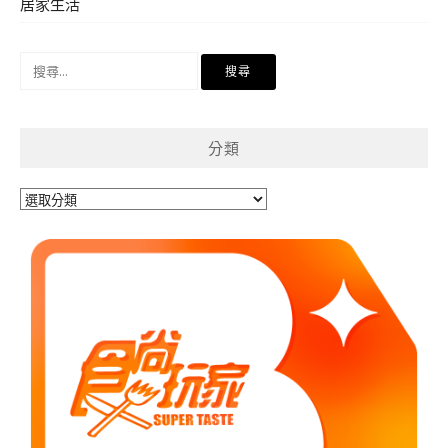
居家生活
搜
尋
關
鍵
分類
字:
分
類