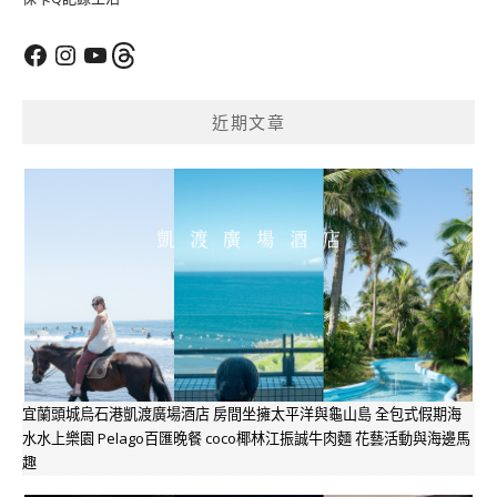
Facebook
Instagram
YouTube
Threads
近期文章
宜蘭頭城烏石港凱渡廣場酒店 房間坐擁太平洋與龜山島 全包式假期海
水水上樂園 Pelago百匯晚餐 coco椰林江振誠牛肉麵 花藝活動與海邊馬
趣