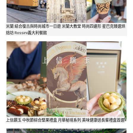
米蘭 結合復古與時尚城市一日遊 米蘭大教堂 時尚四邊形 星巴克臻選烘
焙坊 Rossini義大利餐館
上信饌玉 中秋節綜合堅果禮盒 月華秘境系列 美味健康送長輩禮盒首選