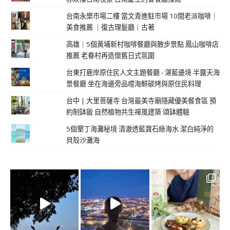
台南永樂市場二樓 當文青進駐市場 10間老派咖啡｜
美食推薦 ｜復古理髮廳｜古著
高雄｜5個黃埔新村咖啡餐廳與散步景點 鳳山咖啡店
推薦 老眷村再造懷舊日式氛圍
台東打鹿岸原住民人文主題餐廳 - 湛藍邊境 半露天海
景餐廳 坐在海邊旁品嚐海鮮碳烤與原住民料理
台中 | 大里菩薩寺 台灣最美寺廟隱藏優美餐食區 預
約制缽飯 自然植物共生禪風建築 頌缽體驗
5個墾丁海灘秘境 清澈透藍寶石綠海水 潔白純淨的
貝殼沙灘海