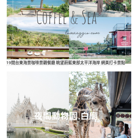
19間台東海景咖啡景觀餐廳 眺望蔚藍東部太平洋海岸 網美打卡景點