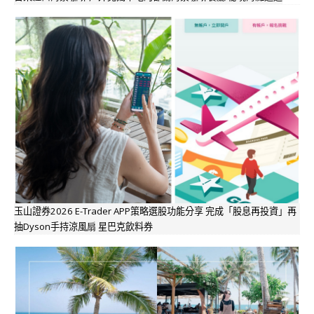
玉山證券2026 E-Trader APP策略選股功能分享 完成「股息再投資」再
抽Dyson手持涼風扇 星巴克飲料券