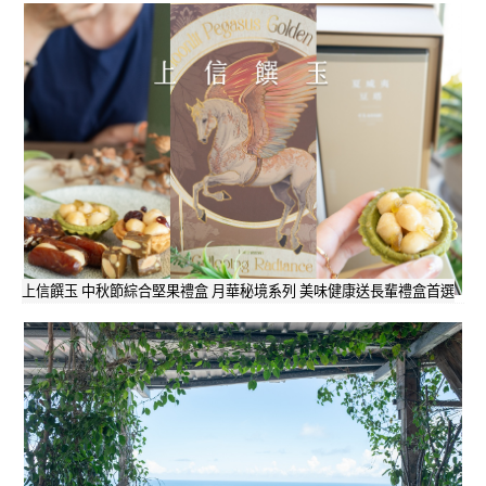
上信饌玉 中秋節綜合堅果禮盒 月華秘境系列 美味健康送長輩禮盒首選