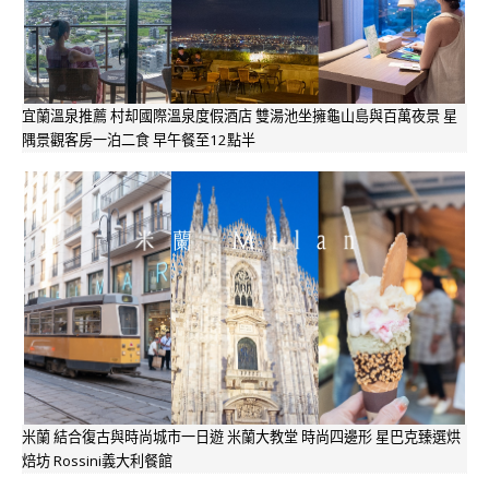
宜蘭溫泉推薦 村却國際溫泉度假酒店 雙湯池坐擁龜山島與百萬夜景 星
隅景觀客房一泊二食 早午餐至12點半
米蘭 結合復古與時尚城市一日遊 米蘭大教堂 時尚四邊形 星巴克臻選烘
焙坊 Rossini義大利餐館