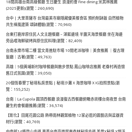
18間高雄台南高級餐廳 生日慶生 浪漫約會 Fine dining 米其林推薦
(2025更新)(瀏覽：260,690)
台中 | 大里菩薩寺 台灣最美寺廟隱藏優美餐食區 預約制缽飯 自然植物
共生禪風建築 頌缽體驗(瀏覽：70,960)
台東打鹿岸原住民人文主題餐廳 – 湛藍邊境 半露天海景餐廳 坐在海邊
旁品嚐海鮮碳烤與原住民料理(瀏覽：82,409)
台南永樂市場二樓 當文青進駐市場 10間老派咖啡｜美食推薦 ｜復古理
髮廳｜古著(瀏覽：49,763)
高雄｜5個黃埔新村咖啡餐廳與散步景點 鳳山咖啡店推薦 老眷村再造懷
舊日式氛圍(瀏覽：39,050)
20個恆春墾丁秘境私房景點 | 秘境沙灘 X 海景咖啡 X IG拍照景點(瀏
覽：155,252)
台南｜La Cupola 圓頂西餐廳 浪漫復古西餐廳俯瞰赤崁樓台南夜景 台南
慶生約會餐廳推薦(瀏覽：36,574)
【彰化】田尾花園公路 熱帶雨林觀葉植物 12家必逛的園藝店與盆器資
材行(瀏覽：40,769)
中南部14條登山步道 嘉義台南高雄屏東森林秘境步道 美景X秘境 X慢活