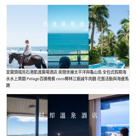
宜蘭頭城烏石港凱渡廣場酒店 房間坐擁太平洋與龜山島 全包式假期海
水水上樂園 Pelago百匯晚餐 coco椰林江振誠牛肉麵 花藝活動與海邊馬
趣