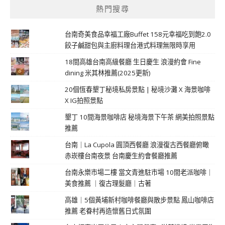
熱門搜尋
台南奇美食品幸福工廠Buffet 158元幸福吃到飽2.0
餃子鹹甜包與主廚料理台港式料理無限時享用
18間高雄台南高級餐廳 生日慶生 浪漫約會 Fine
dining 米其林推薦(2025更新)
20個恆春墾丁秘境私房景點 | 秘境沙灘 X 海景咖啡
X IG拍照景點
墾丁 10間海景咖啡店 秘境海景下午茶 網美拍照景點
推薦
台南｜La Cupola 圓頂西餐廳 浪漫復古西餐廳俯瞰
赤崁樓台南夜景 台南慶生約會餐廳推薦
台南永樂市場二樓 當文青進駐市場 10間老派咖啡｜
美食推薦 ｜復古理髮廳｜古著
高雄｜5個黃埔新村咖啡餐廳與散步景點 鳳山咖啡店
推薦 老眷村再造懷舊日式氛圍