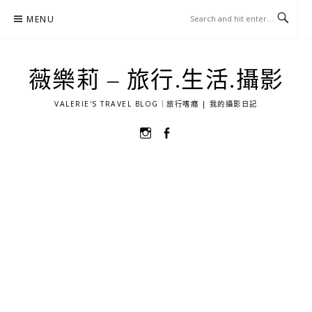
Skip
MENU
to
content
薇樂莉 – 旅行.生活.攝影
VALERIE'S TRAVEL BLOG｜旅行嗜癮 | 我的攝影日記
選
選
單
單
項
項
目
目