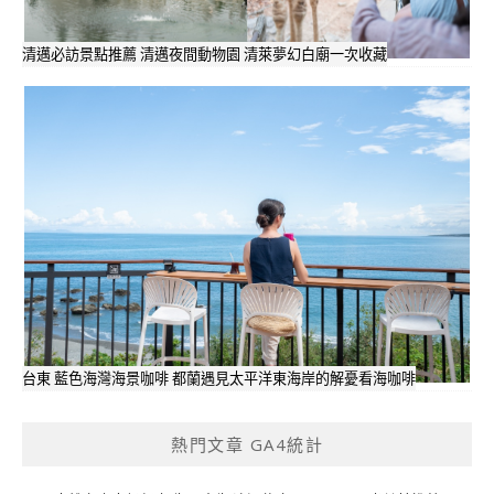
清邁必訪景點推薦 清邁夜間動物園 清萊夢幻白廟一次收藏
台東 藍色海灣海景咖啡 都蘭遇見太平洋東海岸的解憂看海咖啡
熱門文章 GA4統計