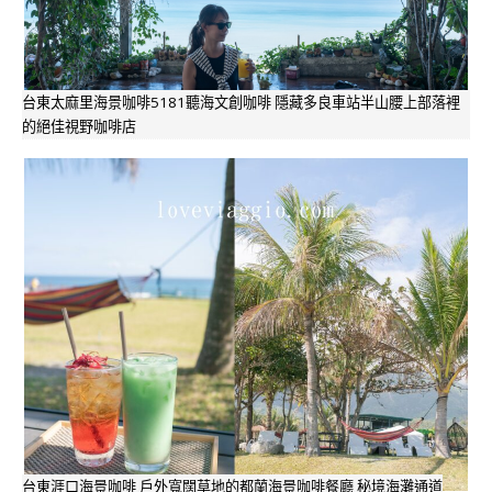
台東太麻里海景咖啡5181聽海文創咖啡 隱藏多良車站半山腰上部落裡
的絕佳視野咖啡店
台東涯口海景咖啡 戶外寬闊草地的都蘭海景咖啡餐廳 秘境海灘通道