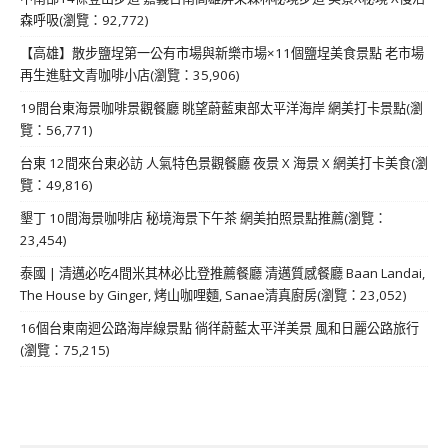
森呼吸(瀏覽：92,772)
【高雄】散步鹽埕第一公有市場與新樂市場×11個鹽埕美食景點 老市場
再生進駐文青咖啡小店(瀏覽：35,906)
19間台東海景咖啡景觀餐廳 眺望蔚藍東部太平洋海岸 網美打卡景點(瀏
覽：56,771)
台東 12間來台東必訪 人氣特色景觀餐廳 夜景 X 海景 X 網美打卡美食(瀏
覽：49,816)
墾丁 10間海景咖啡店 秘境海景下午茶 網美拍照景點推薦(瀏覽：
23,454)
泰國 | 清邁必吃4間米其林必比登推薦餐廳 清邁質感餐廳 Baan Landai,
The House by Ginger, 烤山咖哩麵, Sanae清真廚房(瀏覽：23,052)
16個台東南迴公路海岸線景點 徜徉蔚藍太平洋美景 風和日麗公路旅行
(瀏覽：75,215)