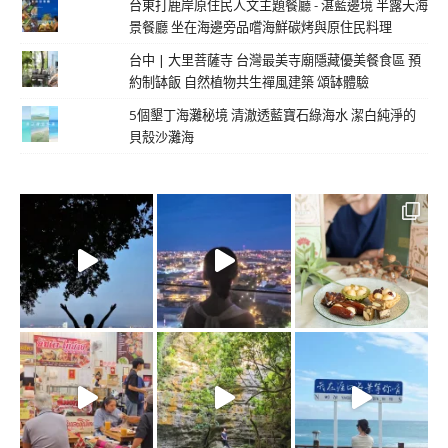
台東打鹿岸原住民人文主題餐廳 - 湛藍邊境 半露天海
景餐廳 坐在海邊旁品嚐海鮮碳烤與原住民料理
台中 | 大里菩薩寺 台灣最美寺廟隱藏優美餐食區 預
約制缽飯 自然植物共生禪風建築 頌缽體驗
5個墾丁海灘秘境 清澈透藍寶石綠海水 潔白純淨的
貝殼沙灘海