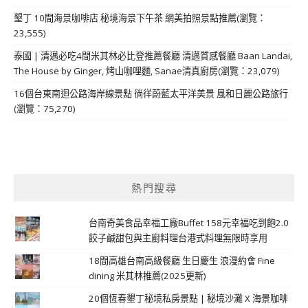
墾丁 10間海景咖啡店 秘境海景下午茶 網美拍照景點推薦(瀏覽：
23,555)
泰國 | 清邁必吃4間米其林必比登推薦餐廳 清邁質感餐廳 Baan Landai,
The House by Ginger, 烤山咖哩麵, Sanae清真廚房(瀏覽：23,079)
16個台東南迴公路海岸線景點 徜徉蔚藍太平洋美景 風和日麗公路旅行
(瀏覽：75,270)
熱門搜尋
台南奇美食品幸福工廠Buffet 158元幸福吃到飽2.0
餃子鹹甜包與主廚料理台港式料理無限時享用
18間高雄台南高級餐廳 生日慶生 浪漫約會 Fine
dining 米其林推薦(2025更新)
20個恆春墾丁秘境私房景點 | 秘境沙灘 X 海景咖啡