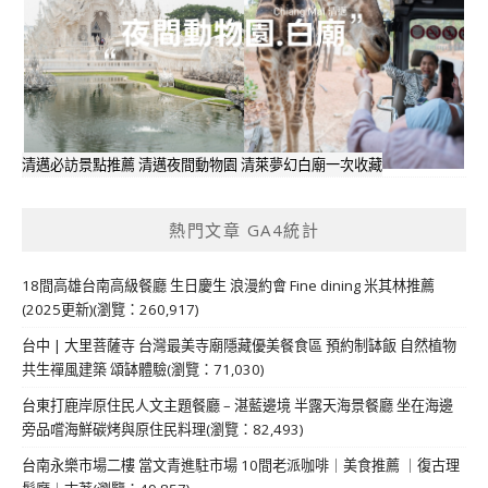
清邁必訪景點推薦 清邁夜間動物園 清萊夢幻白廟一次收藏
熱門文章 GA4統計
18間高雄台南高級餐廳 生日慶生 浪漫約會 Fine dining 米其林推薦
(2025更新)(瀏覽：260,917)
台中 | 大里菩薩寺 台灣最美寺廟隱藏優美餐食區 預約制缽飯 自然植物
共生禪風建築 頌缽體驗(瀏覽：71,030)
台東打鹿岸原住民人文主題餐廳 – 湛藍邊境 半露天海景餐廳 坐在海邊
旁品嚐海鮮碳烤與原住民料理(瀏覽：82,493)
台南永樂市場二樓 當文青進駐市場 10間老派咖啡｜美食推薦 ｜復古理