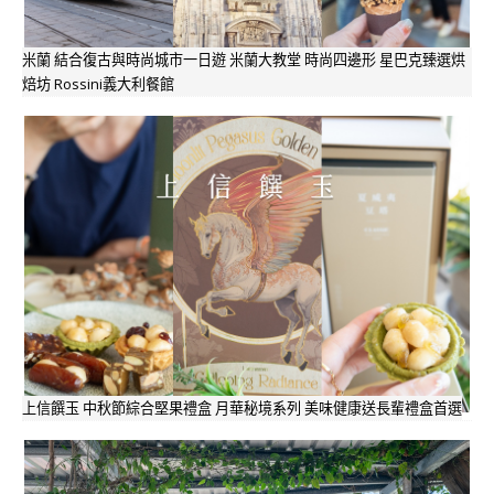
米蘭 結合復古與時尚城市一日遊 米蘭大教堂 時尚四邊形 星巴克臻選烘
焙坊 Rossini義大利餐館
上信饌玉 中秋節綜合堅果禮盒 月華秘境系列 美味健康送長輩禮盒首選