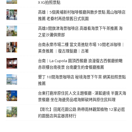
X IG拍照景點
高雄｜5個黃埔新村咖啡餐廳與散步景點 鳳山咖啡店
推薦 老眷村再造懷舊日式氛圍
高雄3間旗津海景咖啡店 高雄看海景下午茶推薦 海
之星沙灘俱樂部
台南永樂市場二樓 當文青進駐市場 10間老派咖啡｜
美食推薦 ｜復古理髮廳｜古著
台南｜La Cupola 圓頂西餐廳 浪漫復古西餐廳俯瞰
赤崁樓台南夜景 台南慶生約會餐廳推薦
墾丁 10間海景咖啡店 秘境海景下午茶 網美拍照景點
推薦
台東打鹿岸原住民人文主題餐廳 - 湛藍邊境 半露天海
景餐廳 坐在海邊旁品嚐海鮮碳烤與原住民料理
【彰化】田尾花園公路 熱帶雨林觀葉植物 12家必逛
的園藝店與盆器資材行