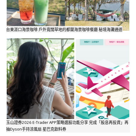
台東涯口海景咖啡 戶外寬闊草地的都蘭海景咖啡餐廳 秘境海灘通道
玉山證券2026 E-Trader APP策略選股功能分享 完成「股息再投資」再
抽Dyson手持涼風扇 星巴克飲料券