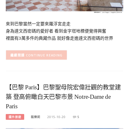
來到巴黎當然一定要來羅浮宮走走
身為達文西密碼的愛好者 看到金字塔地標便覺得興奮
裡面有3萬多件的典藏作品 就好像走進達文西密碼的世界
CONTINUE READING
【巴黎 Paris】巴黎聖母院宏偉壯觀的教堂建
築 登高俯瞰白天巴黎市景 Notre-Dame de
Paris
國外旅遊
薇樂莉
2015-10-20
5