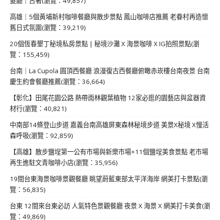
髮廳｜古著(瀏覽：49,857)
高雄｜5個黃埔新村咖啡餐廳與散步景點 鳳山咖啡店推薦 老眷村再造懷
舊日式氛圍(瀏覽：39,219)
20個恆春墾丁秘境私房景點 | 秘境沙灘 X 海景咖啡 X IG拍照景點(瀏
覽：155,459)
台南｜La Cupola 圓頂西餐廳 浪漫復古西餐廳俯瞰赤崁樓台南夜景 台南
慶生約會餐廳推薦(瀏覽：36,664)
【彰化】田尾花園公路 熱帶雨林觀葉植物 12家必逛的園藝店與盆器資
材行(瀏覽：40,821)
中南部14條登山步道 嘉義台南高雄屏東森林秘境步道 美景X秘境 X慢活
森呼吸(瀏覽：92,859)
【高雄】散步鹽埕第一公有市場與新樂市場×11個鹽埕美食景點 老市場
再生進駐文青咖啡小店(瀏覽：35,956)
19間台東海景咖啡景觀餐廳 眺望蔚藍東部太平洋海岸 網美打卡景點(瀏
覽：56,835)
台東 12間來台東必訪 人氣特色景觀餐廳 夜景 X 海景 X 網美打卡美食(瀏
覽：49,869)