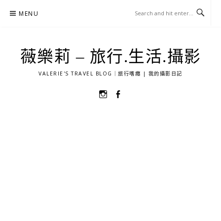
Skip
MENU
to
content
薇樂莉 – 旅行.生活.攝影
VALERIE'S TRAVEL BLOG｜旅行嗜癮 | 我的攝影日記
選
選
單
單
項
項
目
目