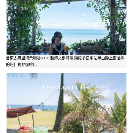
台東太麻里海景咖啡5181聽海文創咖啡 隱藏多良車站半山腰上部落裡
的絕佳視野咖啡店