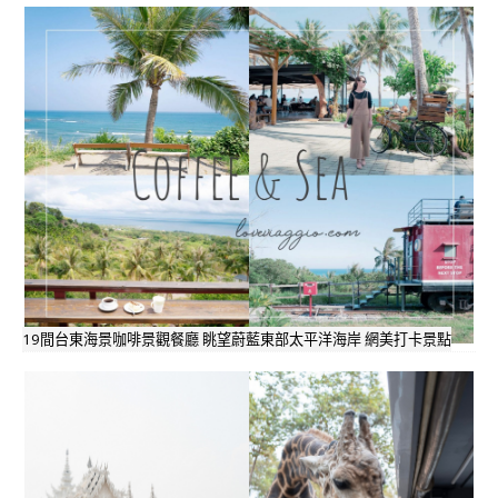
19間台東海景咖啡景觀餐廳 眺望蔚藍東部太平洋海岸 網美打卡景點