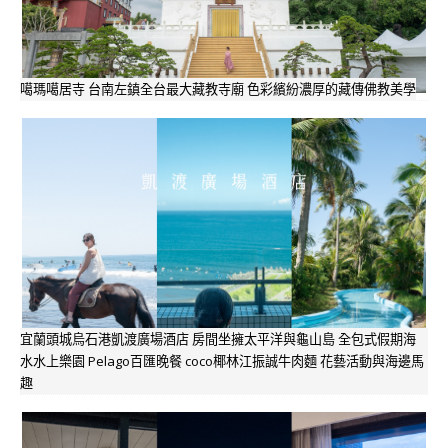
噶瑪噶居寺 台南左鎮全台最大藏教寺廟 色彩繽紛濃厚的藏傳佛教美學
宜蘭頭城烏石港凱渡廣場酒店 房間坐擁太平洋與龜山島 全包式假期海
水水上樂園 Pelago百匯晚餐 coco椰林江振誠牛肉麵 花藝活動與海邊馬
趣