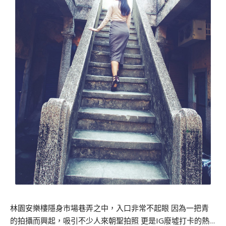
林園安樂樓隱身市場巷弄之中，入口非常不起眼 因為一把青
的拍攝而興起，吸引不少人來朝聖拍照 更是IG廢墟打卡的熱…