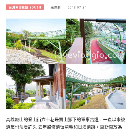
台灣南部景點 SOUTH
薇樂莉
2018-07-24
高雄鼓山的登山街六十巷是壽山腳下的軍事古道，一直以來被
遺忘也荒廢許久 去年整修遺留清朝和日治遺跡，重新開放為