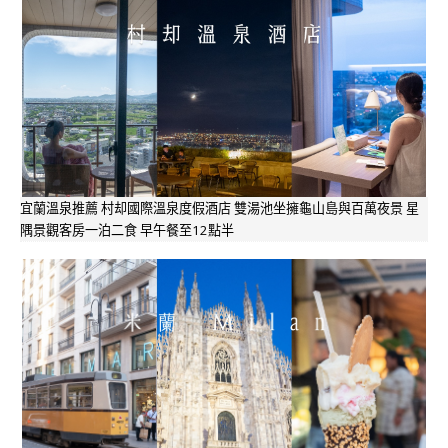
宜蘭溫泉推薦 村却國際溫泉度假酒店 雙湯池坐擁龜山島與百萬夜景 星
隅景觀客房一泊二食 早午餐至12點半