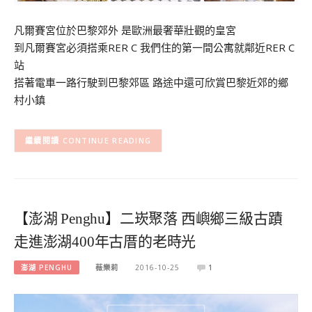
凡爾賽宮位於巴黎郊外 是歐洲最奢華壯觀的皇宮
到凡爾賽宮必須搭乘RER C 我們住的第一間公寓就鄰近RER C
站
搭著電車一路行駛到巴黎郊區 路途中還可欣賞巴黎近郊的鄉
村小鎮
CONTINUE READING
【澎湖 Penghu】二崁聚落 西嶼鄉三級古蹟
走進澎湖400年古厝的老時光
澎湖 PENGHU
薇樂莉
2016-10-25
1