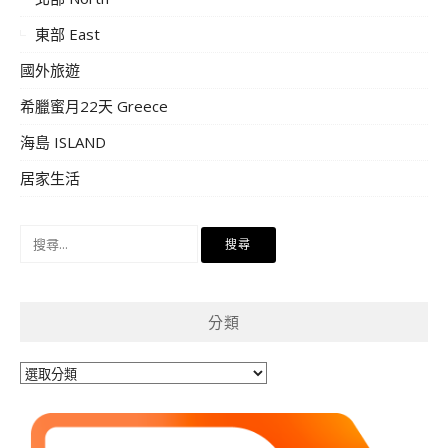
東部 East
國外旅遊
希臘蜜月22天 Greece
海島 ISLAND
居家生活
搜
尋
關
鍵
分類
字:
分
類