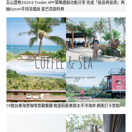
玉山證券2026 E-Trader APP策略選股功能分享 完成「股息再投資」再
抽Dyson手持涼風扇 星巴克飲料券
19間台東海景咖啡景觀餐廳 眺望蔚藍東部太平洋海岸 網美打卡景點