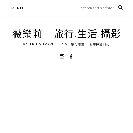
Skip
MENU
to
content
薇樂莉 – 旅行.生活.攝影
VALERIE'S TRAVEL BLOG｜旅行嗜癮 | 我的攝影日記
選
選
單
單
項
項
目
目