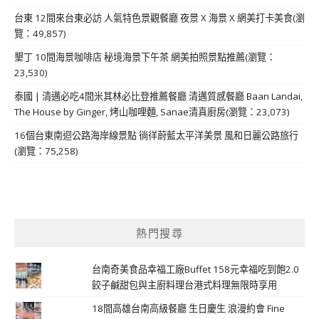
台東 12間來台東必訪 人氣特色景觀餐廳 夜景 X 海景 X 網美打卡美食(瀏
覽：49,857)
墾丁 10間海景咖啡店 秘境海景下午茶 網美拍照景點推薦(瀏覽：
23,530)
泰國 | 清邁必吃4間米其林必比登推薦餐廳 清邁質感餐廳 Baan Landai,
The House by Ginger, 烤山咖哩麵, Sanae清真廚房(瀏覽：23,073)
16個台東南迴公路海岸線景點 徜徉蔚藍太平洋美景 風和日麗公路旅行
(瀏覽：75,258)
熱門搜尋
台南奇美食品幸福工廠Buffet 158元幸福吃到飽2.0
餃子鹹甜包與主廚料理台港式料理無限時享用
18間高雄台南高級餐廳 生日慶生 浪漫約會 Fine