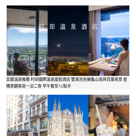
宜蘭溫泉推薦 村却國際溫泉度假酒店 雙湯池坐擁龜山島與百萬夜景 星
隅景觀客房一泊二食 早午餐至12點半