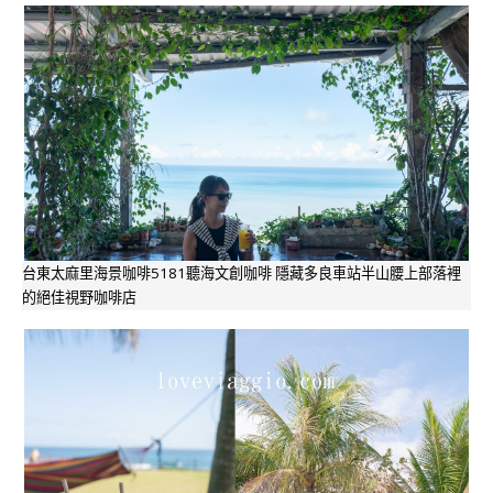
台東太麻里海景咖啡5181聽海文創咖啡 隱藏多良車站半山腰上部落裡
的絕佳視野咖啡店