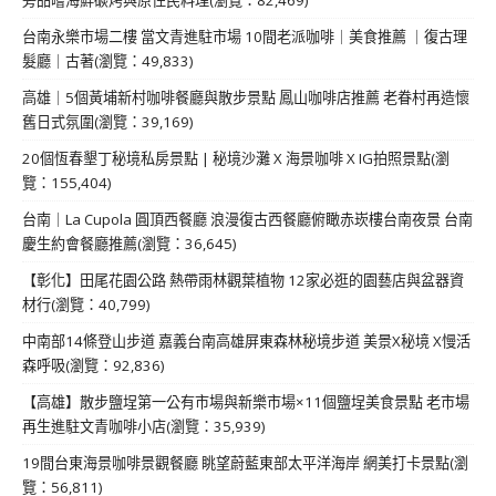
台南永樂市場二樓 當文青進駐市場 10間老派咖啡｜美食推薦 ｜復古理
髮廳｜古著(瀏覽：49,833)
高雄｜5個黃埔新村咖啡餐廳與散步景點 鳳山咖啡店推薦 老眷村再造懷
舊日式氛圍(瀏覽：39,169)
20個恆春墾丁秘境私房景點 | 秘境沙灘 X 海景咖啡 X IG拍照景點(瀏
覽：155,404)
台南｜La Cupola 圓頂西餐廳 浪漫復古西餐廳俯瞰赤崁樓台南夜景 台南
慶生約會餐廳推薦(瀏覽：36,645)
【彰化】田尾花園公路 熱帶雨林觀葉植物 12家必逛的園藝店與盆器資
材行(瀏覽：40,799)
中南部14條登山步道 嘉義台南高雄屏東森林秘境步道 美景X秘境 X慢活
森呼吸(瀏覽：92,836)
【高雄】散步鹽埕第一公有市場與新樂市場×11個鹽埕美食景點 老市場
再生進駐文青咖啡小店(瀏覽：35,939)
19間台東海景咖啡景觀餐廳 眺望蔚藍東部太平洋海岸 網美打卡景點(瀏
覽：56,811)