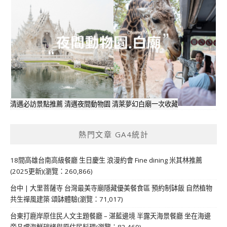
清邁必訪景點推薦 清邁夜間動物園 清萊夢幻白廟一次收藏
熱門文章 GA4統計
18間高雄台南高級餐廳 生日慶生 浪漫約會 Fine dining 米其林推薦
(2025更新)(瀏覽：260,866)
台中 | 大里菩薩寺 台灣最美寺廟隱藏優美餐食區 預約制缽飯 自然植物
共生禪風建築 頌缽體驗(瀏覽：71,017)
台東打鹿岸原住民人文主題餐廳 – 湛藍邊境 半露天海景餐廳 坐在海邊
旁品嚐海鮮碳烤與原住民料理(瀏覽：82,469)