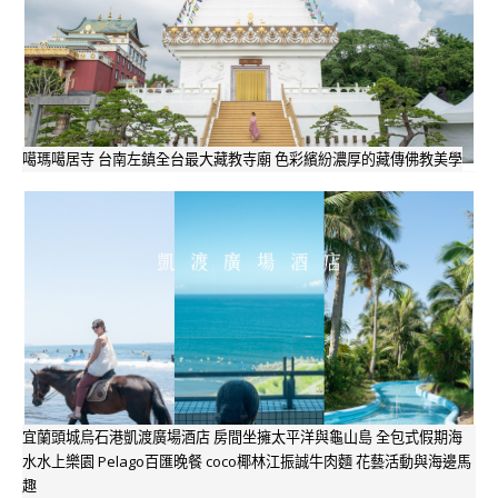
噶瑪噶居寺 台南左鎮全台最大藏教寺廟 色彩繽紛濃厚的藏傳佛教美學
宜蘭頭城烏石港凱渡廣場酒店 房間坐擁太平洋與龜山島 全包式假期海
水水上樂園 Pelago百匯晚餐 coco椰林江振誠牛肉麵 花藝活動與海邊馬
趣