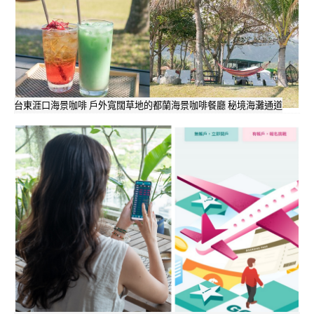
台東涯口海景咖啡 戶外寬闊草地的都蘭海景咖啡餐廳 秘境海灘通道