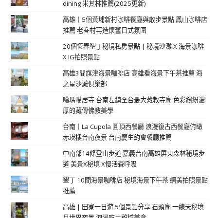
dining 米其林推薦(2025更新)
高雄｜5個黃埔新村咖啡餐廳與散步景點 鳳山咖啡店
推薦 老眷村再造懷舊日式氛圍
20個恆春墾丁秘境私房景點 | 秘境沙灘 X 海景咖啡
X IG拍照景點
高雄3間旗津海景咖啡店 高雄看海景下午茶推薦 海
之星沙灘俱樂部
噶瑪噶居寺 台南左鎮全台最大藏教寺廟 色彩繽紛濃
厚的藏傳佛教美學
台南｜La Cupola 圓頂西餐廳 浪漫復古西餐廳俯瞰
赤崁樓台南夜景 台南慶生約會餐廳推薦
中南部14條登山步道 嘉義台南高雄屏東森林秘境步
道 美景X秘境 X慢活森呼吸
墾丁 10間海景咖啡店 秘境海景下午茶 網美拍照景點
推薦
高雄 | 田寮一日遊 5個景點分享 石頭廟 一線天秘境
月世界夜景 泡湯吃土雞城美食