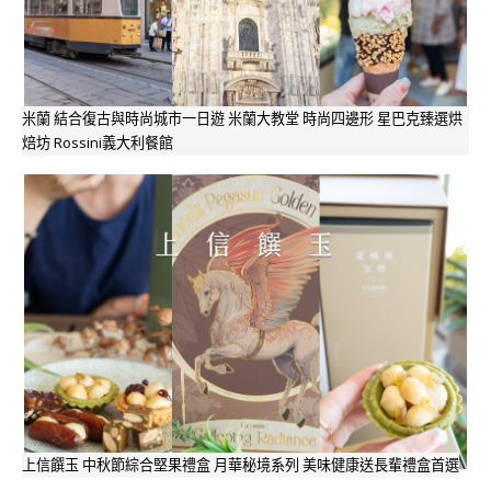
米蘭 結合復古與時尚城市一日遊 米蘭大教堂 時尚四邊形 星巴克臻選烘
焙坊 Rossini義大利餐館
上信饌玉 中秋節綜合堅果禮盒 月華秘境系列 美味健康送長輩禮盒首選