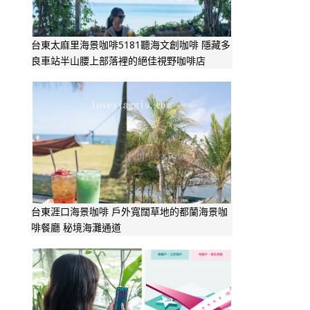
台東太麻里海景咖啡5181聽海文創咖啡 隱藏多
良車站半山腰上部落裡的絕佳視野咖啡店
台東涯口海景咖啡 戶外寬闊草地的都蘭海景咖
啡餐廳 秘境海灘通道