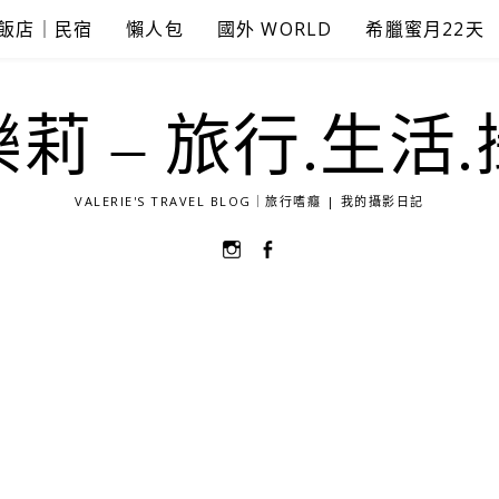
飯店｜民宿
懶人包
國外 WORLD
希臘蜜月22天
莉 – 旅行.生活
VALERIE'S TRAVEL BLOG｜旅行嗜癮 | 我的攝影日記
選
選
單
單
項
項
目
目