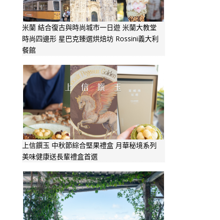
米蘭 結合復古與時尚城市一日遊 米蘭大教堂
時尚四邊形 星巴克臻選烘焙坊 Rossini義大利
餐館
上信饌玉 中秋節綜合堅果禮盒 月華秘境系列
美味健康送長輩禮盒首選