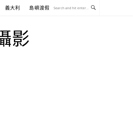
義大利
島嶼渡假
.攝影