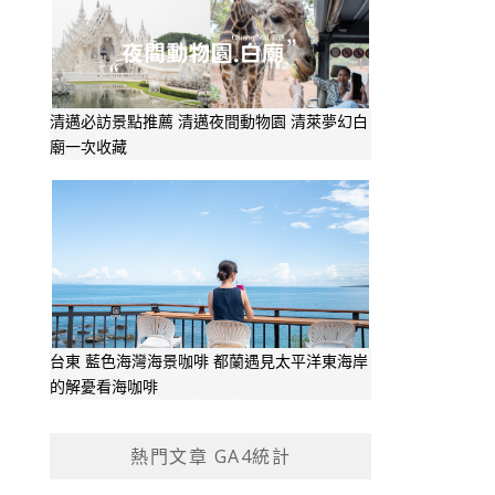
清邁必訪景點推薦 清邁夜間動物園 清萊夢幻白
廟一次收藏
台東 藍色海灣海景咖啡 都蘭遇見太平洋東海岸
的解憂看海咖啡
熱門文章 GA4統計