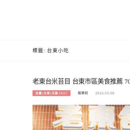
標籤:
台東小吃
老東台米苔目 台東市區美食推薦 
薇樂莉
2026-05-08
宜蘭|台東|花蓮 EAST