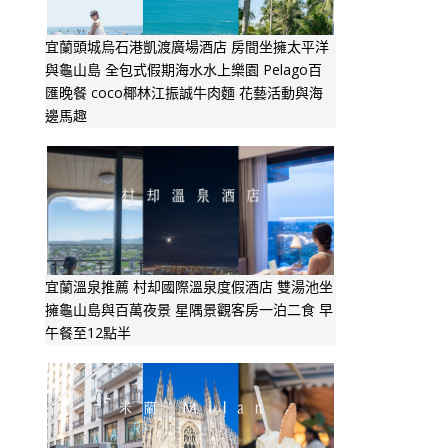
宜蘭頭城烏石港凱渡廣場酒店 房間坐擁太平洋
與龜山島 全包式假期海水水上樂園 Pelago百
匯晚餐 coco椰林江振誠牛肉麵 花藝活動與海
邊馬趣
宜蘭溫泉推薦 村却國際溫泉度假酒店 雙湯池坐
擁龜山島與百萬夜景 星隅景觀客房一泊二食 早
午餐至12點半