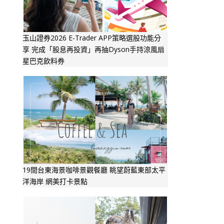
玉山證券2026 E-Trader APP策略選股功能分
享 完成「股息再投資」再抽Dyson手持涼風扇
星巴克飲料券
19間台東海景咖啡景觀餐廳 眺望蔚藍東部太平
洋海岸 網美打卡景點