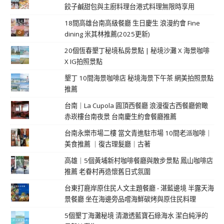
餃子鹹甜包與主廚料理台港式料理無限時享用
18間高雄台南高級餐廳 生日慶生 浪漫約會 Fine
dining 米其林推薦(2025更新)
20個恆春墾丁秘境私房景點 | 秘境沙灘 X 海景咖啡
X IG拍照景點
墾丁 10間海景咖啡店 秘境海景下午茶 網美拍照景點
推薦
台南｜La Cupola 圓頂西餐廳 浪漫復古西餐廳俯瞰
赤崁樓台南夜景 台南慶生約會餐廳推薦
台南永樂市場二樓 當文青進駐市場 10間老派咖啡｜
美食推薦 ｜復古理髮廳｜古著
高雄｜5個黃埔新村咖啡餐廳與散步景點 鳳山咖啡店
推薦 老眷村再造懷舊日式氛圍
台東打鹿岸原住民人文主題餐廳 - 湛藍邊境 半露天海
景餐廳 坐在海邊旁品嚐海鮮碳烤與原住民料理
5個墾丁海灘秘境 清澈透藍寶石綠海水 潔白純淨的