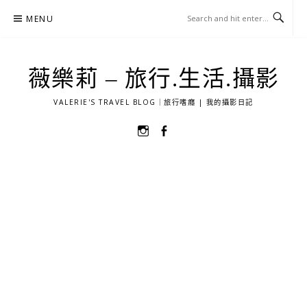
Skip
MENU
to
content
薇樂莉 – 旅行.生活.攝影
VALERIE'S TRAVEL BLOG｜旅行嗜癮 | 我的攝影日記
選
選
單
單
項
項
目
目