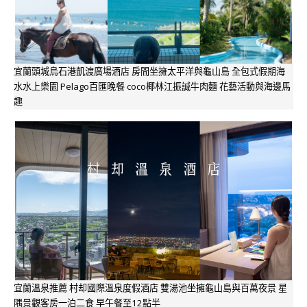
宜蘭頭城烏石港凱渡廣場酒店 房間坐擁太平洋與龜山島 全包式假期海
水水上樂園 Pelago百匯晚餐 coco椰林江振誠牛肉麵 花藝活動與海邊馬
趣
宜蘭溫泉推薦 村却國際溫泉度假酒店 雙湯池坐擁龜山島與百萬夜景 星
隅景觀客房一泊二食 早午餐至12點半