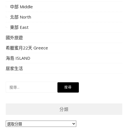
中部 Middle
北部 North
東部 East
國外旅遊
希臘蜜月22天 Greece
海島 ISLAND
居家生活
搜
尋
關
鍵
分類
字:
分