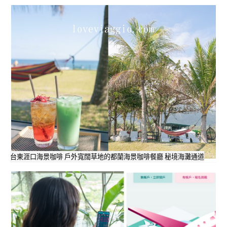
台東涯口海景咖啡 戶外寬闊草地的都蘭海景咖啡餐廳 秘境海灘通道