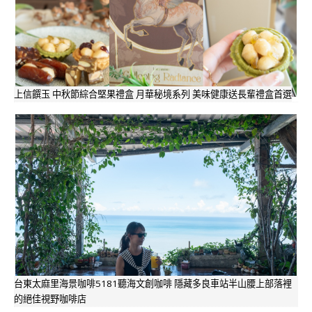
上信饌玉 中秋節綜合堅果禮盒 月華秘境系列 美味健康送長輩禮盒首選
台東太麻里海景咖啡5181聽海文創咖啡 隱藏多良車站半山腰上部落裡
的絕佳視野咖啡店