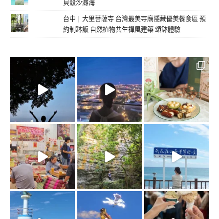
貝殼沙灘海
台中 | 大里菩薩寺 台灣最美寺廟隱藏優美餐食區 預
約制缽飯 自然植物共生禪風建築 頌缽體驗