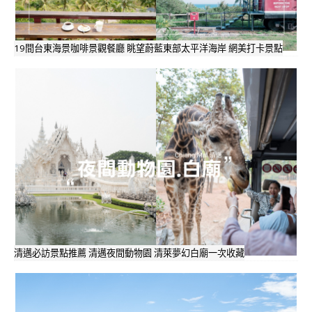
19間台東海景咖啡景觀餐廳 眺望蔚藍東部太平洋海岸 網美打卡景點
清邁必訪景點推薦 清邁夜間動物園 清萊夢幻白廟一次收藏