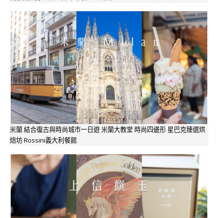
米蘭 結合復古與時尚城市一日遊 米蘭大教堂 時尚四邊形 星巴克臻選烘
焙坊 Rossini義大利餐館