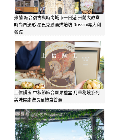
米蘭 結合復古與時尚城市一日遊 米蘭大教堂
時尚四邊形 星巴克臻選烘焙坊 Rossini義大利
餐館
上信饌玉 中秋節綜合堅果禮盒 月華秘境系列
美味健康送長輩禮盒首選