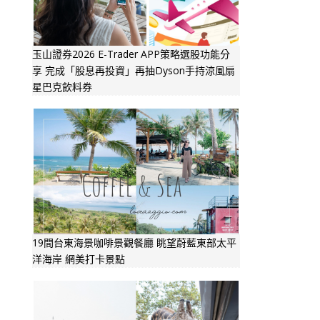
玉山證券2026 E-Trader APP策略選股功能分
享 完成「股息再投資」再抽Dyson手持涼風扇
星巴克飲料券
19間台東海景咖啡景觀餐廳 眺望蔚藍東部太平
洋海岸 網美打卡景點