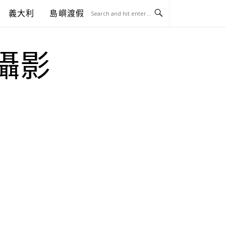
義大利
島嶼渡假
.攝影