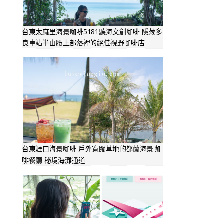
台東太麻里海景咖啡5181聽海文創咖啡 隱藏多
良車站半山腰上部落裡的絕佳視野咖啡店
台東涯口海景咖啡 戶外寬闊草地的都蘭海景咖
啡餐廳 秘境海灘通道