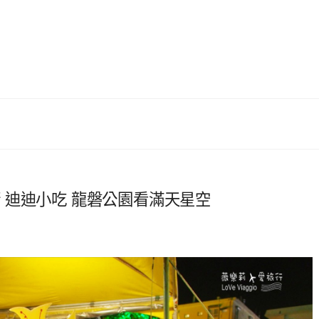
大街 迪迪小吃 龍磐公園看滿天星空