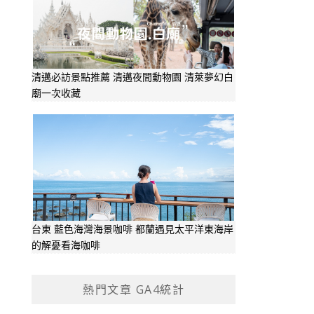
清邁必訪景點推薦 清邁夜間動物園 清萊夢幻白
廟一次收藏
台東 藍色海灣海景咖啡 都蘭遇見太平洋東海岸
的解憂看海咖啡
熱門文章 GA4統計