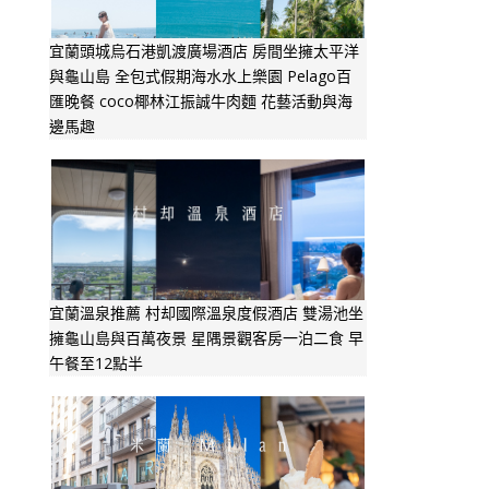
宜蘭頭城烏石港凱渡廣場酒店 房間坐擁太平洋
與龜山島 全包式假期海水水上樂園 Pelago百
匯晚餐 coco椰林江振誠牛肉麵 花藝活動與海
邊馬趣
宜蘭溫泉推薦 村却國際溫泉度假酒店 雙湯池坐
擁龜山島與百萬夜景 星隅景觀客房一泊二食 早
午餐至12點半