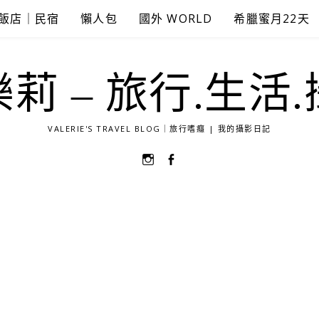
飯店｜民宿
懶人包
國外 WORLD
希臘蜜月22天
莉 – 旅行.生活
VALERIE'S TRAVEL BLOG｜旅行嗜癮 | 我的攝影日記
選
選
單
單
項
項
目
目