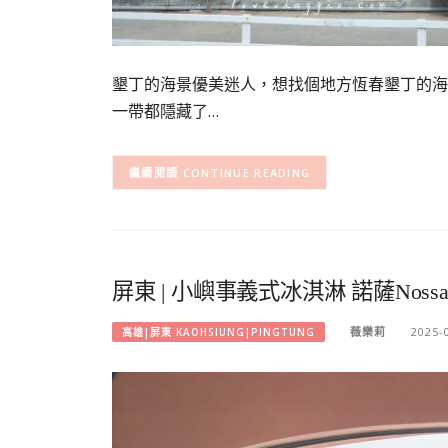
墾丁的海景優美迷人，想找個地方恆春墾丁的海
一帶都隱藏了…
CONTINUE READING
屏東 | 小嶼事義式冰淇淋 諾薩No
薇樂莉
2025-
高雄|屏東 KAOHSIUNG|PINGTUNG