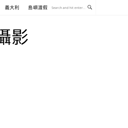
義大利
島嶼渡假
.攝影