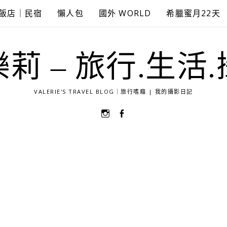
飯店｜民宿
懶人包
國外 WORLD
希臘蜜月22天
莉 – 旅行.生活
VALERIE'S TRAVEL BLOG｜旅行嗜癮 | 我的攝影日記
選
選
單
單
項
項
目
目