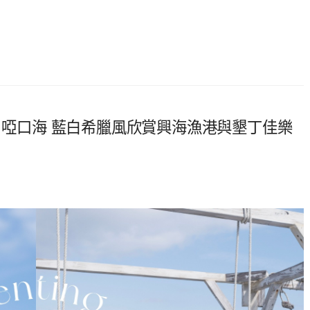
X 啞口海 藍白希臘風欣賞興海漁港與墾丁佳樂