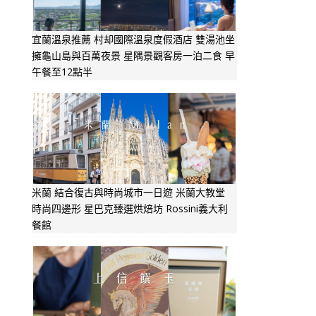
宜蘭溫泉推薦 村却國際溫泉度假酒店 雙湯池坐
擁龜山島與百萬夜景 星隅景觀客房一泊二食 早
午餐至12點半
米蘭 結合復古與時尚城市一日遊 米蘭大教堂
時尚四邊形 星巴克臻選烘焙坊 Rossini義大利
餐館