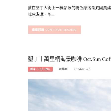
就在墾丁大街上一棟顯眼的粉色摩洛哥異國風建
式冰淇淋，隔…
CONTINUE READING
墾丁｜萬里桐海景咖啡 Oct.Sun C
薇樂莉
2024-09-26
屏東 PINTUNG