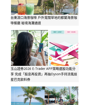
台東涯口海景咖啡 戶外寬闊草地的都蘭海景咖
啡餐廳 秘境海灘通道
玉山證券2026 E-Trader APP策略選股功能分
享 完成「股息再投資」再抽Dyson手持涼風扇
星巴克飲料券