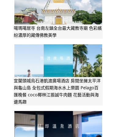
噶瑪噶居寺 台南左鎮全台最大藏教寺廟 色彩繽
紛濃厚的藏傳佛教美學
宜蘭頭城烏石港凱渡廣場酒店 房間坐擁太平洋
與龜山島 全包式假期海水水上樂園 Pelago百
匯晚餐 coco椰林江振誠牛肉麵 花藝活動與海
邊馬趣