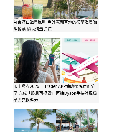
台東涯口海景咖啡 戶外寬闊草地的都蘭海景咖
啡餐廳 秘境海灘通道
玉山證券2026 E-Trader APP策略選股功能分
享 完成「股息再投資」再抽Dyson手持涼風扇
星巴克飲料券