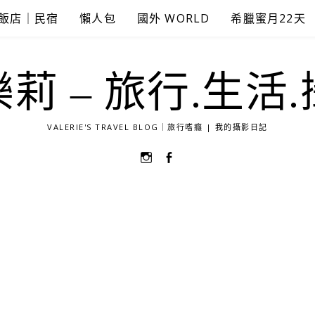
飯店｜民宿
懶人包
國外 WORLD
希臘蜜月22天
莉 – 旅行.生活
VALERIE'S TRAVEL BLOG｜旅行嗜癮 | 我的攝影日記
選
選
單
單
項
項
目
目