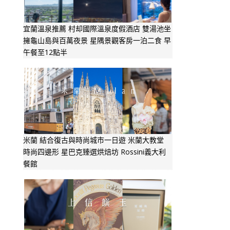
宜蘭溫泉推薦 村却國際溫泉度假酒店 雙湯池坐
擁龜山島與百萬夜景 星隅景觀客房一泊二食 早
午餐至12點半
米蘭 結合復古與時尚城市一日遊 米蘭大教堂
時尚四邊形 星巴克臻選烘焙坊 Rossini義大利
餐館