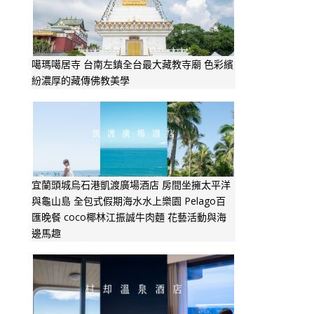
噶瑪噶居寺 台南左鎮全台最大藏教寺廟 色彩繽
紛濃厚的藏傳佛教美學
宜蘭頭城烏石港凱渡廣場酒店 房間坐擁太平洋
與龜山島 全包式假期海水水上樂園 Pelago百
匯晚餐 coco椰林江振誠牛肉麵 花藝活動與海
邊馬趣