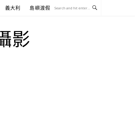
義大利
島嶼渡假
.攝影