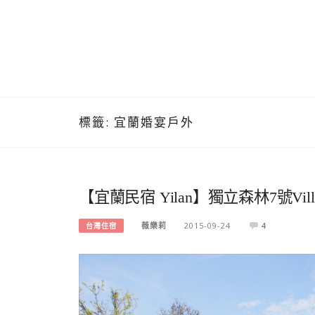
標籤:
宜蘭婚宴戶外
【宜蘭民宿 Yilan】獨立森林7號V
薇樂莉
2015-09-24
4
台灣住宿