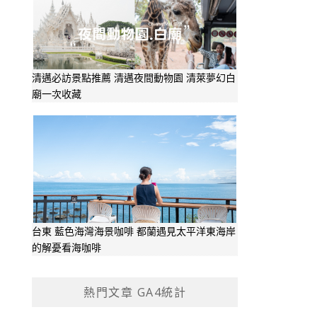
清邁必訪景點推薦 清邁夜間動物園 清萊夢幻白
廟一次收藏
台東 藍色海灣海景咖啡 都蘭遇見太平洋東海岸
的解憂看海咖啡
熱門文章 GA4統計