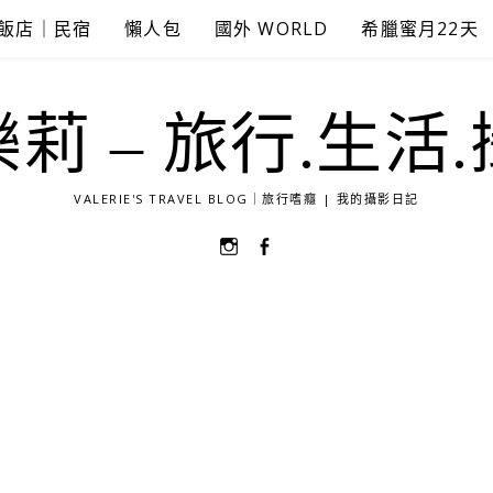
飯店｜民宿
懶人包
國外 WORLD
希臘蜜月22天
莉 – 旅行.生活
VALERIE'S TRAVEL BLOG｜旅行嗜癮 | 我的攝影日記
選
選
單
單
項
項
目
目