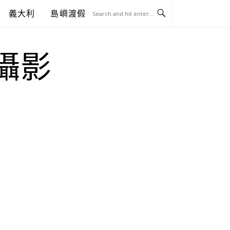
義大利
島嶼渡假
.攝影