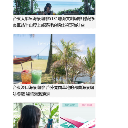
台東太麻里海景咖啡5181聽海文創咖啡 隱藏多
良車站半山腰上部落裡的絕佳視野咖啡店
台東涯口海景咖啡 戶外寬闊草地的都蘭海景咖
啡餐廳 秘境海灘通道