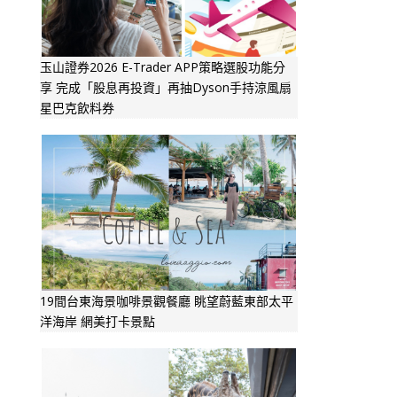
玉山證券2026 E-Trader APP策略選股功能分
享 完成「股息再投資」再抽Dyson手持涼風扇
星巴克飲料券
19間台東海景咖啡景觀餐廳 眺望蔚藍東部太平
洋海岸 網美打卡景點