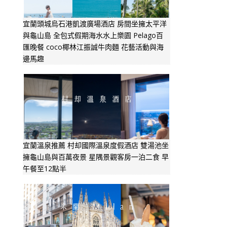
宜蘭頭城烏石港凱渡廣場酒店 房間坐擁太平洋
與龜山島 全包式假期海水水上樂園 Pelago百
匯晚餐 coco椰林江振誠牛肉麵 花藝活動與海
邊馬趣
宜蘭溫泉推薦 村却國際溫泉度假酒店 雙湯池坐
擁龜山島與百萬夜景 星隅景觀客房一泊二食 早
午餐至12點半