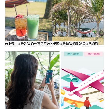
台東涯口海景咖啡 戶外寬闊草地的都蘭海景咖啡餐廳 秘境海灘通道