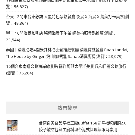
覽：56,827)
台東 12間來台東必訪 人氣特色景觀餐廳 夜景 X 海景 X 網美打卡美食(瀏
覽：49,864)
墾丁 10間海景咖啡店 秘境海景下午茶 網美拍照景點推薦(瀏覽：
23,544)
泰國 | 清邁必吃4間米其林必比登推薦餐廳 清邁質感餐廳 Baan Landai,
The House by Ginger, 烤山咖哩麵, Sanae清真廚房(瀏覽：23,079)
16個台東南迴公路海岸線景點 徜徉蔚藍太平洋美景 風和日麗公路旅行
(瀏覽：75,264)
熱門搜尋
台南奇美食品幸福工廠Buffet 158元幸福吃到飽2.0
餃子鹹甜包與主廚料理台港式料理無限時享用