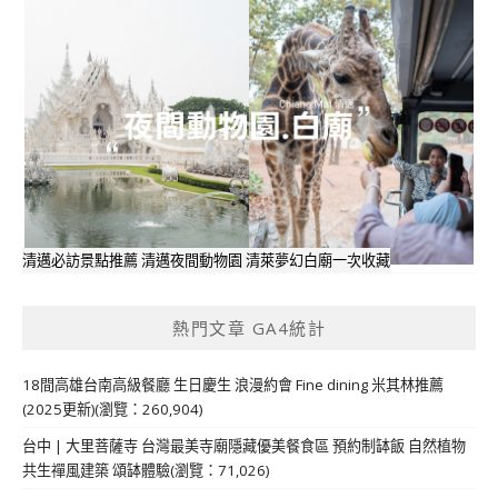
清邁必訪景點推薦 清邁夜間動物園 清萊夢幻白廟一次收藏
熱門文章 GA4統計
18間高雄台南高級餐廳 生日慶生 浪漫約會 Fine dining 米其林推薦
(2025更新)(瀏覽：260,904)
台中 | 大里菩薩寺 台灣最美寺廟隱藏優美餐食區 預約制缽飯 自然植物
共生禪風建築 頌缽體驗(瀏覽：71,026)