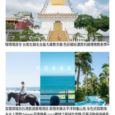
噶瑪噶居寺 台南左鎮全台最大藏教寺廟 色彩繽紛濃厚的藏傳佛教美學
宜蘭頭城烏石港凱渡廣場酒店 房間坐擁太平洋與龜山島 全包式假期海
水水上樂園 Pelago百匯晚餐 coco椰林江振誠牛肉麵 花藝活動與海邊馬