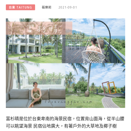
台東 TAITUNG
薇樂莉
2021-09-01
富杉晴是位於台東卑南的海景民宿，位置背山面海，從半山腰
可以眺望海景 民宿佔地廣大，有著戶外的大草地及椰子樹