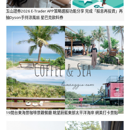
玉山證券2026 E-Trader APP策略選股功能分享 完成「股息再投資」再
抽Dyson手持涼風扇 星巴克飲料券
19間台東海景咖啡景觀餐廳 眺望蔚藍東部太平洋海岸 網美打卡景點