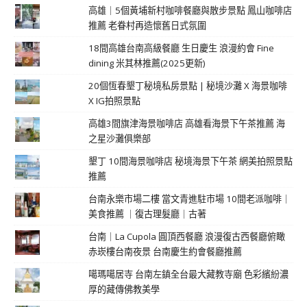
高雄｜5個黃埔新村咖啡餐廳與散步景點 鳳山咖啡店
推薦 老眷村再造懷舊日式氛圍
18間高雄台南高級餐廳 生日慶生 浪漫約會 Fine
dining 米其林推薦(2025更新)
20個恆春墾丁秘境私房景點 | 秘境沙灘 X 海景咖啡
X IG拍照景點
高雄3間旗津海景咖啡店 高雄看海景下午茶推薦 海
之星沙灘俱樂部
墾丁 10間海景咖啡店 秘境海景下午茶 網美拍照景點
推薦
台南永樂市場二樓 當文青進駐市場 10間老派咖啡｜
美食推薦 ｜復古理髮廳｜古著
台南｜La Cupola 圓頂西餐廳 浪漫復古西餐廳俯瞰
赤崁樓台南夜景 台南慶生約會餐廳推薦
噶瑪噶居寺 台南左鎮全台最大藏教寺廟 色彩繽紛濃
厚的藏傳佛教美學