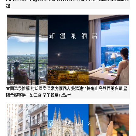
趣
宜蘭溫泉推薦 村却國際溫泉度假酒店 雙湯池坐擁龜山島與百萬夜景 星
隅景觀客房一泊二食 早午餐至12點半