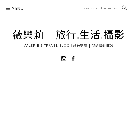
Skip
MENU
to
content
薇樂莉 – 旅行.生活.攝影
VALERIE'S TRAVEL BLOG｜旅行嗜癮 | 我的攝影日記
選
選
單
單
項
項
目
目