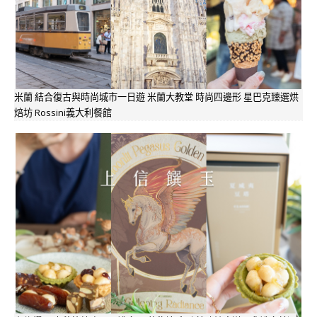
米蘭 結合復古與時尚城市一日遊 米蘭大教堂 時尚四邊形 星巴克臻選烘
焙坊 Rossini義大利餐館