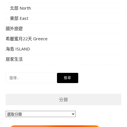
北部 North
東部 East
國外旅遊
希臘蜜月22天 Greece
海島 ISLAND
居家生活
搜
尋
關
鍵
分類
字:
分
類