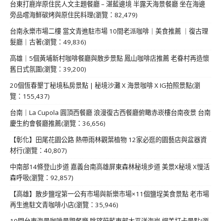
台東打鹿岸原住民人文主題餐廳 – 湛藍邊境 半露天海景餐廳 坐在海邊
旁品嚐海鮮碳烤與原住民料理(瀏覽：82,479)
台南永樂市場二樓 當文青進駐市場 10間老派咖啡｜美食推薦 ｜復古理
髮廳｜古著(瀏覽：49,836)
高雄｜5個黃埔新村咖啡餐廳與散步景點 鳳山咖啡店推薦 老眷村再造懷
舊日式氛圍(瀏覽：39,200)
20個恆春墾丁秘境私房景點 | 秘境沙灘 X 海景咖啡 X IG拍照景點(瀏
覽：155,437)
台南｜La Cupola 圓頂西餐廳 浪漫復古西餐廳俯瞰赤崁樓台南夜景 台南
慶生約會餐廳推薦(瀏覽：36,656)
【彰化】田尾花園公路 熱帶雨林觀葉植物 12家必逛的園藝店與盆器資
材行(瀏覽：40,807)
中南部14條登山步道 嘉義台南高雄屏東森林秘境步道 美景X秘境 X慢活
森呼吸(瀏覽：92,857)
【高雄】散步鹽埕第一公有市場與新樂市場×11個鹽埕美食景點 老市場
再生進駐文青咖啡小店(瀏覽：35,946)
19間台東海景咖啡景觀餐廳 眺望蔚藍東部太平洋海岸 網美打卡景點(瀏