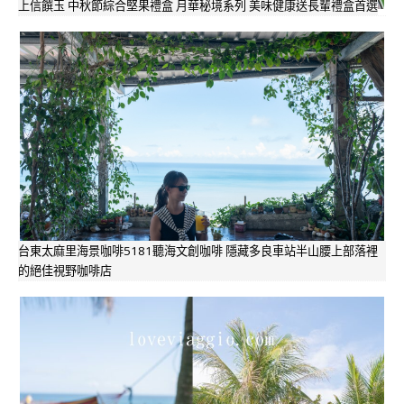
上信饌玉 中秋節綜合堅果禮盒 月華秘境系列 美味健康送長輩禮盒首選
台東太麻里海景咖啡5181聽海文創咖啡 隱藏多良車站半山腰上部落裡
的絕佳視野咖啡店