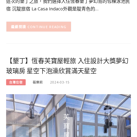
這次的墾丁之旅，我們選擇入住恆春墾丁夢幻島的包棟泳池民
宿 沉靛旅宿 La Casa Indaco外觀是靛青色的…
CONTINUE READING
【墾丁】恆春芙寶屋輕旅 入住設計大獎夢幻
玻璃房 星空下泡澡欣賞滿天星空
台灣住宿
薇樂莉
2024-03-15