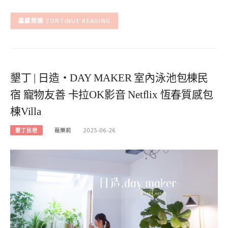
CONTINUE READING
墾丁 | 日造・DAY MAKER 室內泳池包棟民
宿 寵物友善 卡拉OK影音 Netflix 恆春質感包
棟Villa
墾丁民宿
薇樂莉
2025-06-26