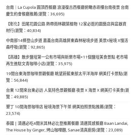
台南｜La Cupola 圓頂西餐廳 浪漫復古西餐廳俯瞰赤崁樓台南夜景 台南
慶生約會餐廳推薦(瀏覽：36,695)
【彰化】田尾花園公路 熱帶雨林觀葉植物 12家必逛的園藝店與盆器資
材行(瀏覽：40,834)
中南部14條登山步道 嘉義台南高雄屏東森林秘境步道 美景X秘境 X慢活
森呼吸(瀏覽：92,865)
【高雄】散步鹽埕第一公有市場與新樂市場×11個鹽埕美食景點 老市場
再生進駐文青咖啡小店(瀏覽：35,975)
19間台東海景咖啡景觀餐廳 眺望蔚藍東部太平洋海岸 網美打卡景點(瀏
覽：56,844)
台東 12間來台東必訪 人氣特色景觀餐廳 夜景 X 海景 X 網美打卡美食(瀏
覽：49,885)
墾丁 10間海景咖啡店 秘境海景下午茶 網美拍照景點推薦(瀏覽：
23,574)
泰國 | 清邁必吃4間米其林必比登推薦餐廳 清邁質感餐廳 Baan Landai,
The House by Ginger, 烤山咖哩麵, Sanae清真廚房(瀏覽：23,089)