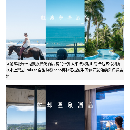
宜蘭頭城烏石港凱渡廣場酒店 房間坐擁太平洋與龜山島 全包式假期海
水水上樂園 Pelago百匯晚餐 coco椰林江振誠牛肉麵 花藝活動與海邊馬
趣