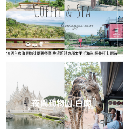
19間台東海景咖啡景觀餐廳 眺望蔚藍東部太平洋海岸 網美打卡景點