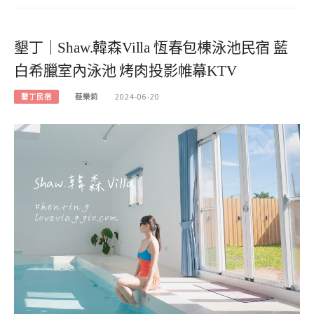
墾丁｜Shaw.韓森Villa 恆春包棟泳池民宿 藍
白希臘室內泳池 烤肉投影帷幕KTV
墾丁民宿
薇樂莉
2024-06-20