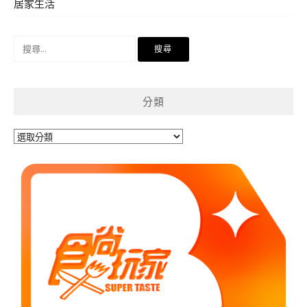
居家生活
搜
尋
關
鍵
分類
字:
分
類