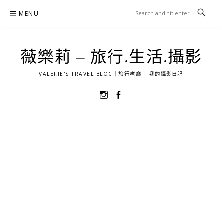
Skip
MENU
to
content
薇樂莉 – 旅行.生活.攝影
VALERIE'S TRAVEL BLOG｜旅行嗜癮 | 我的攝影日記
選
選
單
單
項
項
目
目