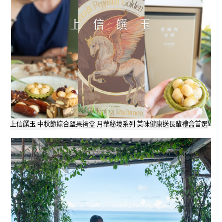
上信饌玉 中秋節綜合堅果禮盒 月華秘境系列 美味健康送長輩禮盒首選