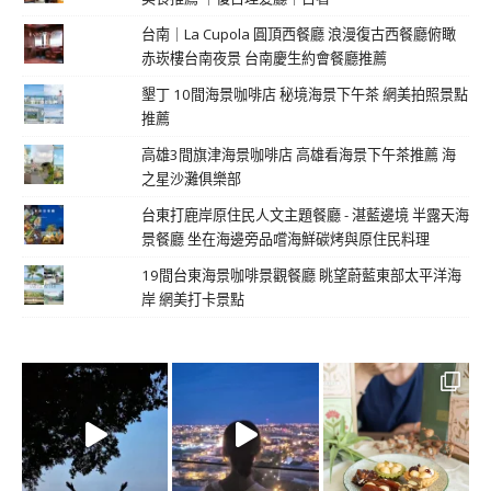
台南｜La Cupola 圓頂西餐廳 浪漫復古西餐廳俯瞰
赤崁樓台南夜景 台南慶生約會餐廳推薦
墾丁 10間海景咖啡店 秘境海景下午茶 網美拍照景點
推薦
高雄3間旗津海景咖啡店 高雄看海景下午茶推薦 海
之星沙灘俱樂部
台東打鹿岸原住民人文主題餐廳 - 湛藍邊境 半露天海
景餐廳 坐在海邊旁品嚐海鮮碳烤與原住民料理
19間台東海景咖啡景觀餐廳 眺望蔚藍東部太平洋海
岸 網美打卡景點