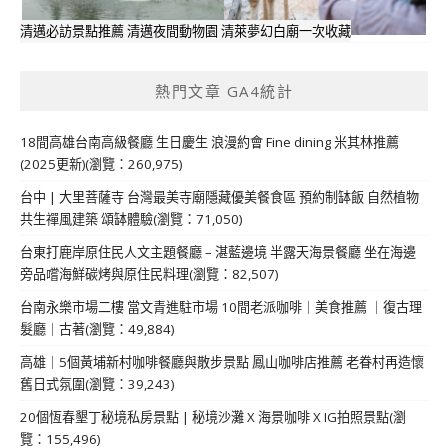
清邁必訪景點推薦 清邁夜間動物園 清萊夢幻白廟一次收藏
熱門文章 GA4統計
18間高雄台南高級餐廳 生日慶生 浪漫約會 Fine dining 米其林推薦
(2025更新)(瀏覽：260,975)
台中 | 大里菩薩寺 台灣最美寺廟隱藏優美餐食區 預約制缽飯 自然植物
共生禪風建築 頌缽體驗(瀏覽：71,050)
台東打鹿岸原住民人文主題餐廳 – 湛藍邊境 半露天海景餐廳 坐在海邊
旁品嚐海鮮碳烤與原住民料理(瀏覽：82,507)
台南永樂市場二樓 當文青進駐市場 10間老派咖啡｜美食推薦 ｜復古理
髮廳｜古著(瀏覽：49,884)
高雄｜5個黃埔新村咖啡餐廳與散步景點 鳳山咖啡店推薦 老眷村再造懷
舊日式氛圍(瀏覽：39,243)
20個恆春墾丁秘境私房景點 | 秘境沙灘 X 海景咖啡 X IG拍照景點(瀏
覽：155,496)