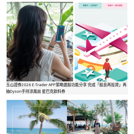
玉山證券2026 E-Trader APP策略選股功能分享 完成「股息再投資」再
抽Dyson手持涼風扇 星巴克飲料券