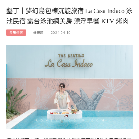
墾丁｜夢幻島包棟沉靛旅宿 La Casa Indaco 泳
池民宿 露台泳池網美房 漂浮早餐 KTV 烤肉
台灣住宿
薇樂莉
2024-04-10