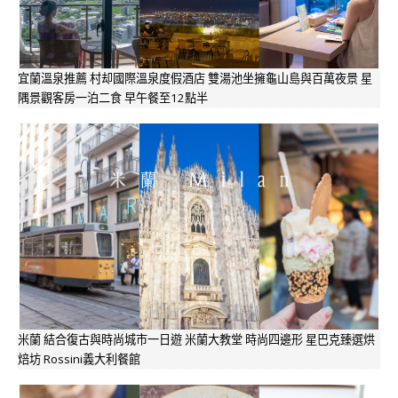
宜蘭溫泉推薦 村却國際溫泉度假酒店 雙湯池坐擁龜山島與百萬夜景 星
隅景觀客房一泊二食 早午餐至12點半
米蘭 結合復古與時尚城市一日遊 米蘭大教堂 時尚四邊形 星巴克臻選烘
焙坊 Rossini義大利餐館