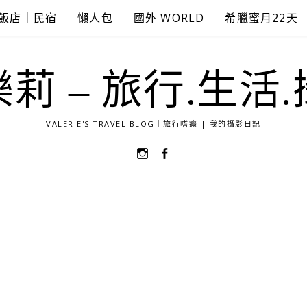
飯店｜民宿
懶人包
國外 WORLD
希臘蜜月22天
莉 – 旅行.生活
VALERIE'S TRAVEL BLOG｜旅行嗜癮 | 我的攝影日記
選
選
單
單
項
項
目
目