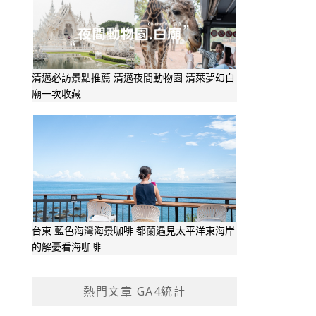
清邁必訪景點推薦 清邁夜間動物園 清萊夢幻白
廟一次收藏
台東 藍色海灣海景咖啡 都蘭遇見太平洋東海岸
的解憂看海咖啡
熱門文章 GA4統計