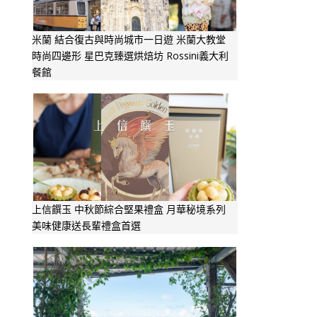
米蘭 結合復古與時尚城市一日遊 米蘭大教堂
時尚四邊形 星巴克臻選烘焙坊 Rossini義大利
餐館
上信饌玉 中秋節綜合堅果禮盒 月華秘境系列
美味健康送長輩禮盒首選