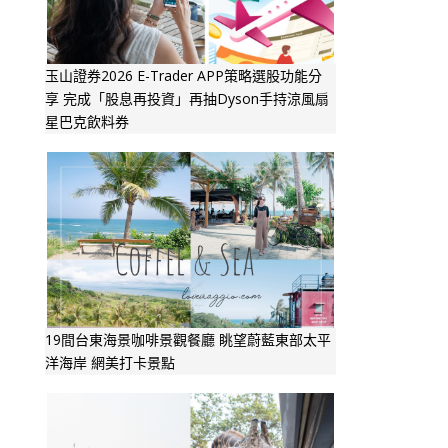
玉山證券2026 E-Trader APP策略選股功能分
享 完成「股息再投資」再抽Dyson手持涼風扇
星巴克飲料券
19間台東海景咖啡景觀餐廳 眺望蔚藍東部太平
洋海岸 網美打卡景點