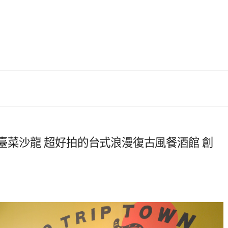
own 臺菜沙龍 超好拍的台式浪漫復古風餐酒館 創