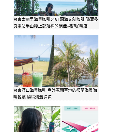
台東太麻里海景咖啡5181聽海文創咖啡 隱藏多
良車站半山腰上部落裡的絕佳視野咖啡店
台東涯口海景咖啡 戶外寬闊草地的都蘭海景咖
啡餐廳 秘境海灘通道