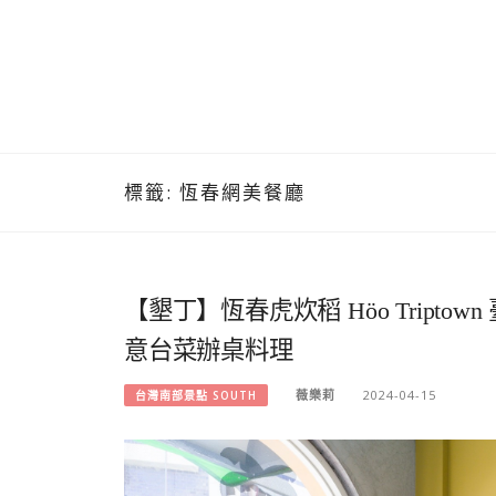
標籤:
恆春網美餐廳
【墾丁】恆春虎炊稻 Höo Tript
意台菜辦桌料理
薇樂莉
2024-04-15
台灣南部景點 SOUTH