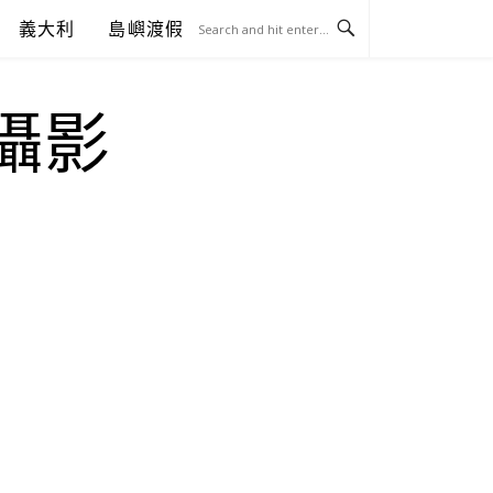
義大利
島嶼渡假
.攝影