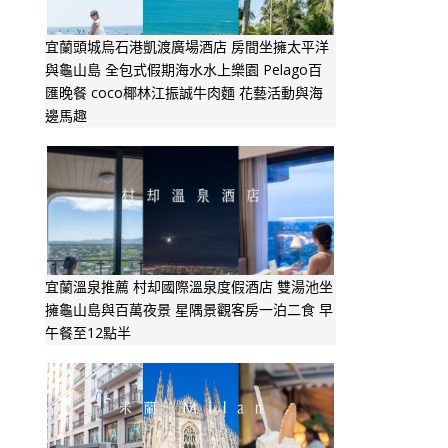
宜蘭頭城烏石港凱渡廣場酒店 房間坐擁太平洋
與龜山島 全包式假期海水水上樂園 Pelago百
匯晚餐 coco椰林江振誠牛肉麵 花藝活動與海
邊馬趣
宜蘭溫泉推薦 村却國際溫泉度假酒店 雙湯池坐
擁龜山島與百萬夜景 星隅景觀客房一泊二食 早
午餐至12點半