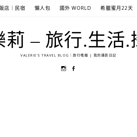
飯店｜民宿
懶人包
國外 WORLD
希臘蜜月22天
莉 – 旅行.生活
VALERIE'S TRAVEL BLOG｜旅行嗜癮 | 我的攝影日記
選
選
單
單
項
項
目
目