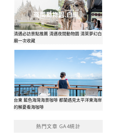
清邁必訪景點推薦 清邁夜間動物園 清萊夢幻白
廟一次收藏
台東 藍色海灣海景咖啡 都蘭遇見太平洋東海岸
的解憂看海咖啡
熱門文章 GA4統計