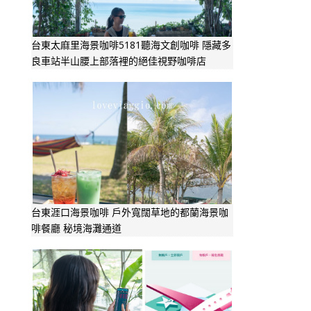
台東太麻里海景咖啡5181聽海文創咖啡 隱藏多
良車站半山腰上部落裡的絕佳視野咖啡店
台東涯口海景咖啡 戶外寬闊草地的都蘭海景咖
啡餐廳 秘境海灘通道