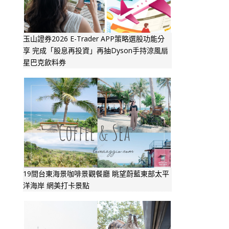
玉山證券2026 E-Trader APP策略選股功能分
享 完成「股息再投資」再抽Dyson手持涼風扇
星巴克飲料券
19間台東海景咖啡景觀餐廳 眺望蔚藍東部太平
洋海岸 網美打卡景點