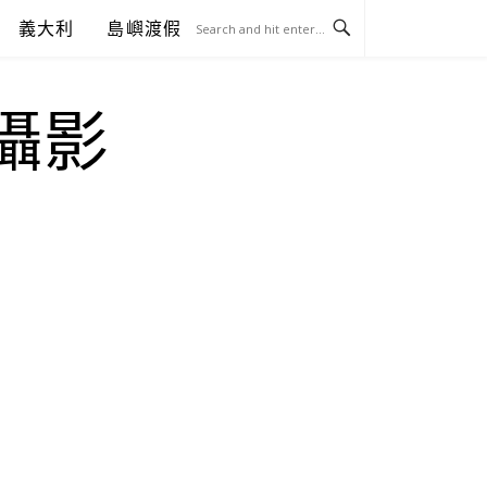
義大利
島嶼渡假
.攝影