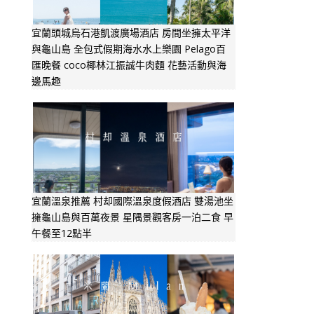
宜蘭頭城烏石港凱渡廣場酒店 房間坐擁太平洋
與龜山島 全包式假期海水水上樂園 Pelago百
匯晚餐 coco椰林江振誠牛肉麵 花藝活動與海
邊馬趣
宜蘭溫泉推薦 村却國際溫泉度假酒店 雙湯池坐
擁龜山島與百萬夜景 星隅景觀客房一泊二食 早
午餐至12點半