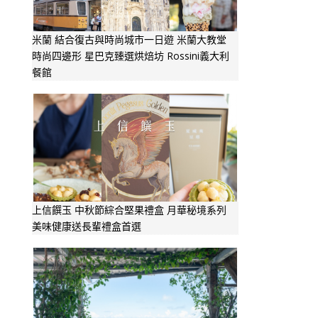
米蘭 結合復古與時尚城市一日遊 米蘭大教堂
時尚四邊形 星巴克臻選烘焙坊 Rossini義大利
餐館
上信饌玉 中秋節綜合堅果禮盒 月華秘境系列
美味健康送長輩禮盒首選