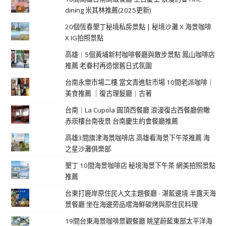
dining 米其林推薦(2025更新)
20個恆春墾丁秘境私房景點 | 秘境沙灘 X 海景咖啡
X IG拍照景點
高雄｜5個黃埔新村咖啡餐廳與散步景點 鳳山咖啡店
推薦 老眷村再造懷舊日式氛圍
台南永樂市場二樓 當文青進駐市場 10間老派咖啡｜
美食推薦 ｜復古理髮廳｜古著
台南｜La Cupola 圓頂西餐廳 浪漫復古西餐廳俯瞰
赤崁樓台南夜景 台南慶生約會餐廳推薦
高雄3間旗津海景咖啡店 高雄看海景下午茶推薦 海
之星沙灘俱樂部
墾丁 10間海景咖啡店 秘境海景下午茶 網美拍照景點
推薦
台東打鹿岸原住民人文主題餐廳 - 湛藍邊境 半露天海
景餐廳 坐在海邊旁品嚐海鮮碳烤與原住民料理
19間台東海景咖啡景觀餐廳 眺望蔚藍東部太平洋海