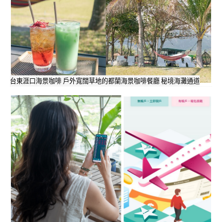
台東涯口海景咖啡 戶外寬闊草地的都蘭海景咖啡餐廳 秘境海灘通道