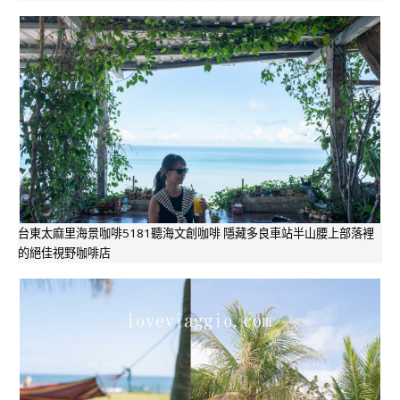
台東太麻里海景咖啡5181聽海文創咖啡 隱藏多良車站半山腰上部落裡
的絕佳視野咖啡店