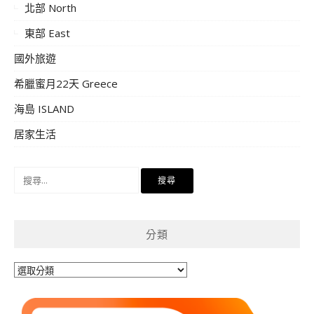
北部 North
東部 East
國外旅遊
希臘蜜月22天 Greece
海島 ISLAND
居家生活
搜
尋
關
鍵
分類
字:
分
類