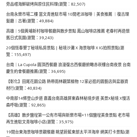
旁品嚐海鮮碳烤與原住民料理(瀏覽：82,507)
台南永樂市場二樓 當文青進駐市場 10間老派咖啡｜美食推薦 ｜復古理
髮廳｜古著(瀏覽：49,884)
高雄｜5個黃埔新村咖啡餐廳與散步景點 鳳山咖啡店推薦 老眷村再造懷
舊日式氛圍(瀏覽：39,243)
20個恆春墾丁秘境私房景點 | 秘境沙灘 X 海景咖啡 X IG拍照景點(瀏
覽：155,497)
台南｜La Cupola 圓頂西餐廳 浪漫復古西餐廳俯瞰赤崁樓台南夜景 台南
慶生約會餐廳推薦(瀏覽：36,695)
【彰化】田尾花園公路 熱帶雨林觀葉植物 12家必逛的園藝店與盆器資
材行(瀏覽：40,834)
中南部14條登山步道 嘉義台南高雄屏東森林秘境步道 美景X秘境 X慢活
森呼吸(瀏覽：92,865)
【高雄】散步鹽埕第一公有市場與新樂市場×11個鹽埕美食景點 老市場
再生進駐文青咖啡小店(瀏覽：35,975)
19間台東海景咖啡景觀餐廳 眺望蔚藍東部太平洋海岸 網美打卡景點(瀏