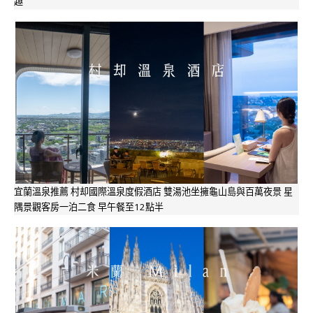
趣
宜蘭溫泉推薦 村却國際溫泉度假酒店 雙湯池坐擁龜山島與百萬夜景 星
隅景觀客房一泊二食 早午餐至12點半