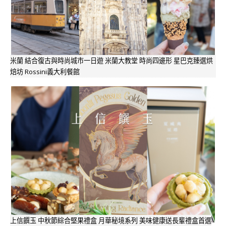
米蘭 結合復古與時尚城市一日遊 米蘭大教堂 時尚四邊形 星巴克臻選烘
焙坊 Rossini義大利餐館
上信饌玉 中秋節綜合堅果禮盒 月華秘境系列 美味健康送長輩禮盒首選