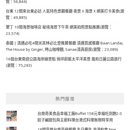
覽：56,844)
台東 12間來台東必訪 人氣特色景觀餐廳 夜景 X 海景 X 網美打卡美食(瀏
覽：49,885)
墾丁 10間海景咖啡店 秘境海景下午茶 網美拍照景點推薦(瀏覽：
23,574)
泰國 | 清邁必吃4間米其林必比登推薦餐廳 清邁質感餐廳 Baan Landai,
The House by Ginger, 烤山咖哩麵, Sanae清真廚房(瀏覽：23,089)
16個台東南迴公路海岸線景點 徜徉蔚藍太平洋美景 風和日麗公路旅行
(瀏覽：75,283)
熱門搜尋
台南奇美食品幸福工廠Buffet 158元幸福吃到飽2.0
餃子鹹甜包與主廚料理台港式料理無限時享用
18間高雄台南高級餐廳 生日慶生 浪漫約會 Fine