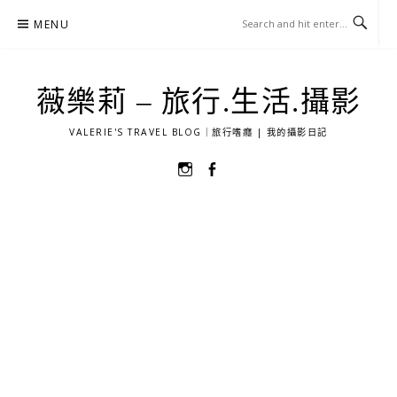
Skip
MENU
to
content
薇樂莉 – 旅行.生活.攝影
VALERIE'S TRAVEL BLOG｜旅行嗜癮 | 我的攝影日記
選
選
單
單
項
項
目
目