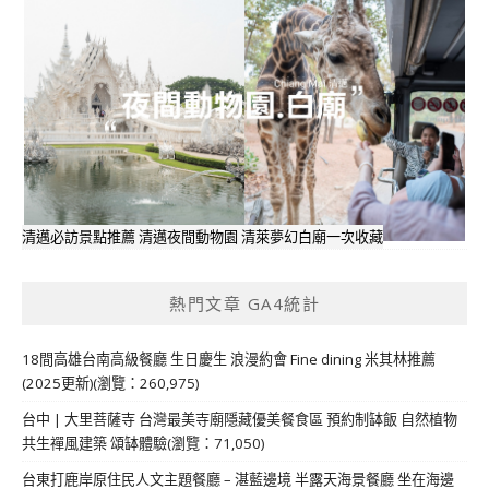
清邁必訪景點推薦 清邁夜間動物園 清萊夢幻白廟一次收藏
熱門文章 GA4統計
18間高雄台南高級餐廳 生日慶生 浪漫約會 Fine dining 米其林推薦
(2025更新)(瀏覽：260,975)
台中 | 大里菩薩寺 台灣最美寺廟隱藏優美餐食區 預約制缽飯 自然植物
共生禪風建築 頌缽體驗(瀏覽：71,050)
台東打鹿岸原住民人文主題餐廳 – 湛藍邊境 半露天海景餐廳 坐在海邊