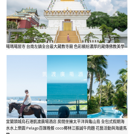
噶瑪噶居寺 台南左鎮全台最大藏教寺廟 色彩繽紛濃厚的藏傳佛教美學
宜蘭頭城烏石港凱渡廣場酒店 房間坐擁太平洋與龜山島 全包式假期海
水水上樂園 Pelago百匯晚餐 coco椰林江振誠牛肉麵 花藝活動與海邊馬