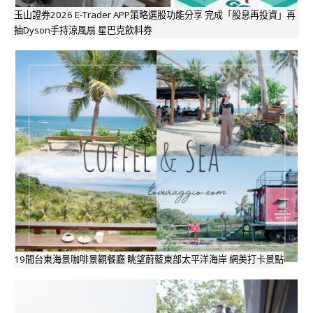
玉山證券2026 E-Trader APP策略選股功能分享 完成「股息再投資」再
抽Dyson手持涼風扇 星巴克飲料券
19間台東海景咖啡景觀餐廳 眺望蔚藍東部太平洋海岸 網美打卡景點