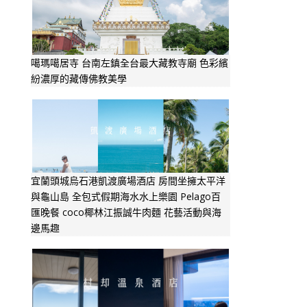
噶瑪噶居寺 台南左鎮全台最大藏教寺廟 色彩繽
紛濃厚的藏傳佛教美學
宜蘭頭城烏石港凱渡廣場酒店 房間坐擁太平洋
與龜山島 全包式假期海水水上樂園 Pelago百
匯晚餐 coco椰林江振誠牛肉麵 花藝活動與海
邊馬趣