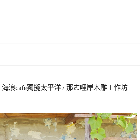
藍 海浪cafe獨攬太平洋 / 那ㄜ哩岸木雕工作坊