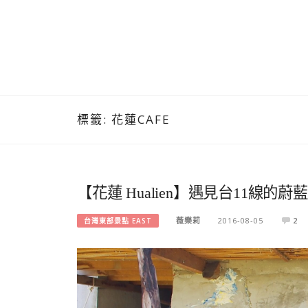
標籤:
花蓮CAFE
【花蓮 Hualien】遇見台11線的蔚
薇樂莉
2016-08-05
2
台灣東部景點 EAST