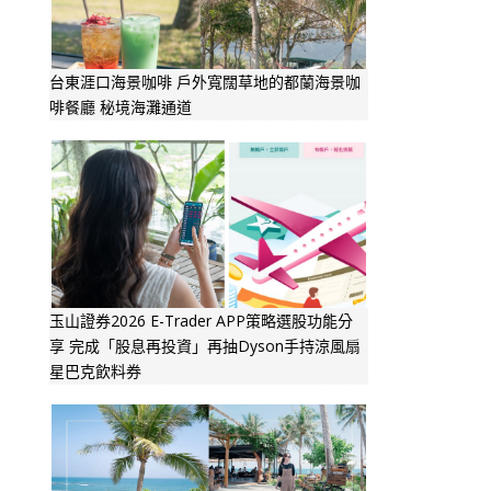
台東涯口海景咖啡 戶外寬闊草地的都蘭海景咖
啡餐廳 秘境海灘通道
玉山證券2026 E-Trader APP策略選股功能分
享 完成「股息再投資」再抽Dyson手持涼風扇
星巴克飲料券