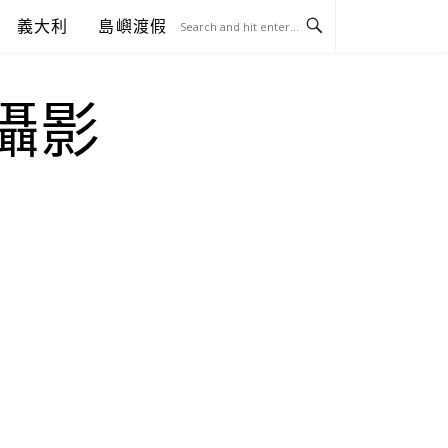
義大利
島嶼渡假
.攝影