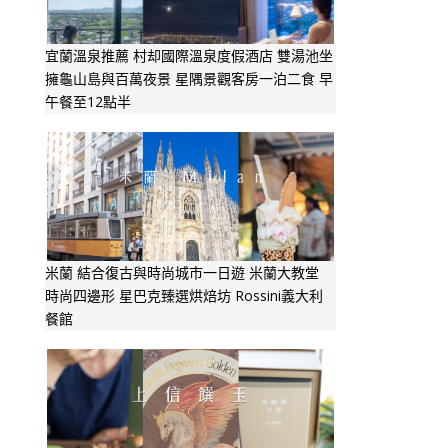
宜蘭溫泉推薦 村却國際溫泉度假酒店 雙湯池坐
擁龜山島與百萬夜景 星隅景觀客房一泊二食 早
午餐至12點半
米蘭 結合復古與時尚城市一日遊 米蘭大教堂
時尚四邊形 星巴克臻選烘焙坊 Rossini義大利
餐館