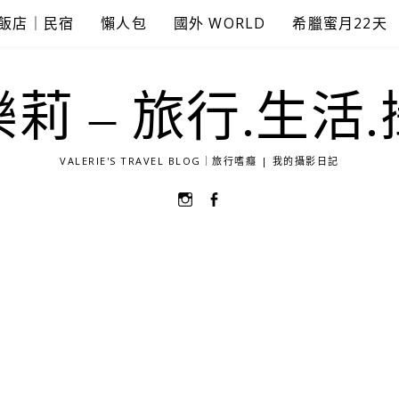
飯店｜民宿
懶人包
國外 WORLD
希臘蜜月22天
莉 – 旅行.生活
VALERIE'S TRAVEL BLOG｜旅行嗜癮 | 我的攝影日記
選
選
單
單
項
項
目
目