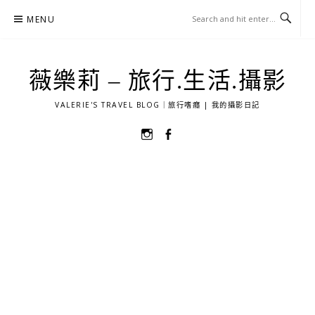
Skip
MENU
to
content
薇樂莉 – 旅行.生活.攝影
VALERIE'S TRAVEL BLOG｜旅行嗜癮 | 我的攝影日記
選
選
單
單
項
項
目
目