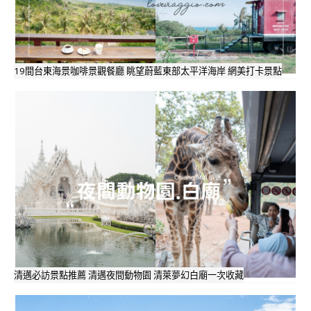
19間台東海景咖啡景觀餐廳 眺望蔚藍東部太平洋海岸 網美打卡景點
清邁必訪景點推薦 清邁夜間動物園 清萊夢幻白廟一次收藏