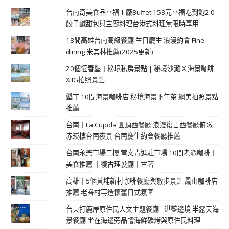
台南奇美食品幸福工廠Buffet 158元幸福吃到飽2.0
餃子鹹甜包與主廚料理台港式料理無限時享用
18間高雄台南高級餐廳 生日慶生 浪漫約會 Fine
dining 米其林推薦(2025更新)
20個恆春墾丁秘境私房景點 | 秘境沙灘 X 海景咖啡
X IG拍照景點
墾丁 10間海景咖啡店 秘境海景下午茶 網美拍照景點
推薦
台南｜La Cupola 圓頂西餐廳 浪漫復古西餐廳俯瞰
赤崁樓台南夜景 台南慶生約會餐廳推薦
台南永樂市場二樓 當文青進駐市場 10間老派咖啡｜
美食推薦 ｜復古理髮廳｜古著
高雄｜5個黃埔新村咖啡餐廳與散步景點 鳳山咖啡店
推薦 老眷村再造懷舊日式氛圍
台東打鹿岸原住民人文主題餐廳 - 湛藍邊境 半露天海
景餐廳 坐在海邊旁品嚐海鮮碳烤與原住民料理