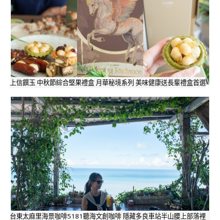
上信饌玉 中秋節綜合堅果禮盒 月華秘境系列 美味健康送長輩禮盒首選
台東太麻里海景咖啡5181聽海文創咖啡 隱藏多良車站半山腰上部落裡