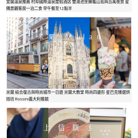
宜蘭溫泉推薦 村却國際溫泉度假酒店 雙湯池坐擁龜山島與百萬夜景 星
隅景觀客房一泊二食 早午餐至12點半
米蘭 結合復古與時尚城市一日遊 米蘭大教堂 時尚四邊形 星巴克臻選烘
焙坊 Rossini義大利餐館