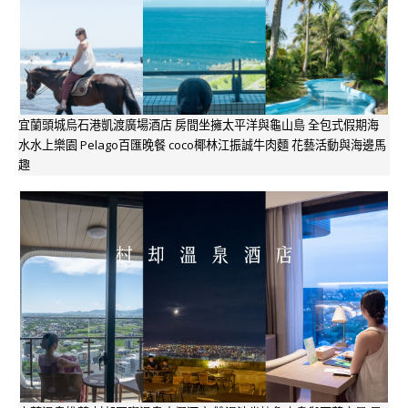
宜蘭頭城烏石港凱渡廣場酒店 房間坐擁太平洋與龜山島 全包式假期海
水水上樂園 Pelago百匯晚餐 coco椰林江振誠牛肉麵 花藝活動與海邊馬
趣