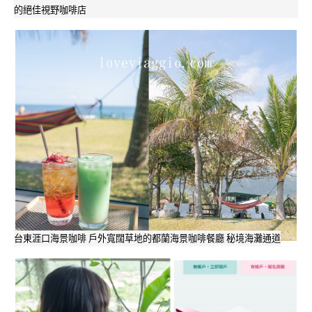
的絕佳視野咖啡店
台東涯口海景咖啡 戶外寬闊草地的都蘭海景咖啡餐廳 秘境海灘通道