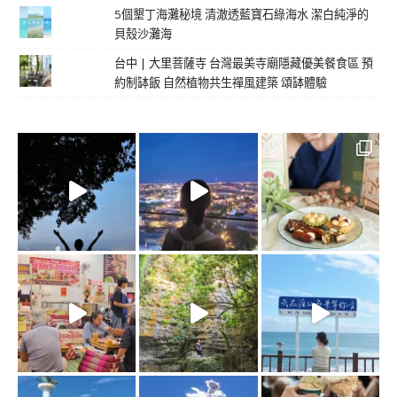
5個墾丁海灘秘境 清澈透藍寶石綠海水 潔白純淨的
貝殼沙灘海
台中 | 大里菩薩寺 台灣最美寺廟隱藏優美餐食區 預
約制缽飯 自然植物共生禪風建築 頌缽體驗