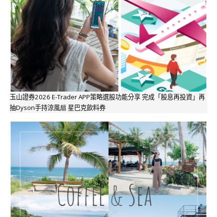
玉山證券2026 E-Trader APP策略選股功能分享 完成「股息再投資」再
抽Dyson手持涼風扇 星巴克飲料券