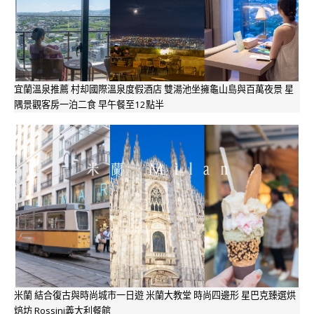
宜蘭溫泉推薦 村却國際溫泉度假酒店 雙湯池坐擁龜山島與百萬夜景 星
隅景觀客房一泊二食 早午餐至12點半
米蘭 結合復古與時尚城市一日遊 米蘭大教堂 時尚四邊形 星巴克臻選烘
焙坊 Rossini義大利餐館