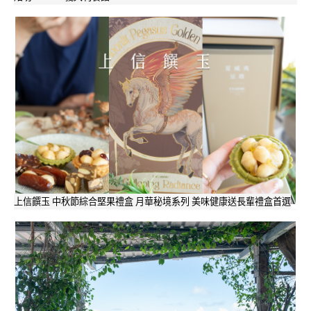
上信饌玉 中秋節綜合堅果禮盒 月華秘境系列 美味健康送長輩禮盒首選