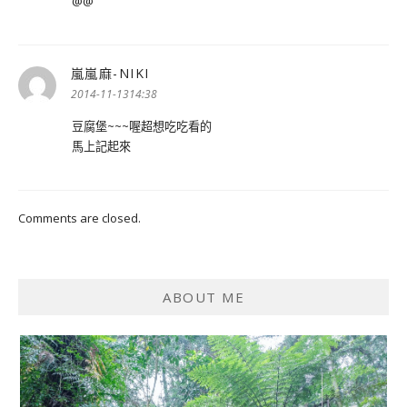
@@"
嵐嵐麻-NIKI
表
示:
2014-11-1314:38
豆腐堡~~~喔超想吃吃看的
馬上記起來
Comments are closed.
ABOUT ME