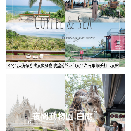
19間台東海景咖啡景觀餐廳 眺望蔚藍東部太平洋海岸 網美打卡景點