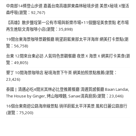
中南部14條登山步道 嘉義台南高雄屏東森林秘境步道 美景X秘境 X慢活
森呼吸(瀏覽：92,767)
【高雄】散步鹽埕第一公有市場與新樂市場×11個鹽埕美食景點 老市場
再生進駐文青咖啡小店(瀏覽：35,898)
19間台東海景咖啡景觀餐廳 眺望蔚藍東部太平洋海岸 網美打卡景點(瀏
覽：56,758)
台東 12間來台東必訪 人氣特色景觀餐廳 夜景 X 海景 X 網美打卡美食(瀏
覽：49,805)
墾丁 10間海景咖啡店 秘境海景下午茶 網美拍照景點推薦(瀏覽：
23,426)
泰國 | 清邁必吃4間米其林必比登推薦餐廳 清邁質感餐廳 Baan Landai,
The House by Ginger, 烤山咖哩麵, Sanae清真廚房(瀏覽：23,046)
16個台東南迴公路海岸線景點 徜徉蔚藍太平洋美景 風和日麗公路旅行
(瀏覽：75,200)