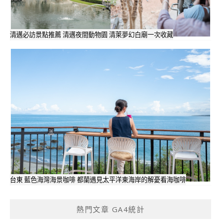
清邁必訪景點推薦 清邁夜間動物園 清萊夢幻白廟一次收藏
台東 藍色海灣海景咖啡 都蘭遇見太平洋東海岸的解憂看海咖啡
熱門文章 GA4統計