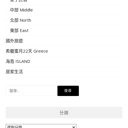
中部 Middle
北部 North
東部 East
國外旅遊
希臘蜜月22天 Greece
海島 ISLAND
居家生活
搜
尋
關
鍵
分類
字:
分