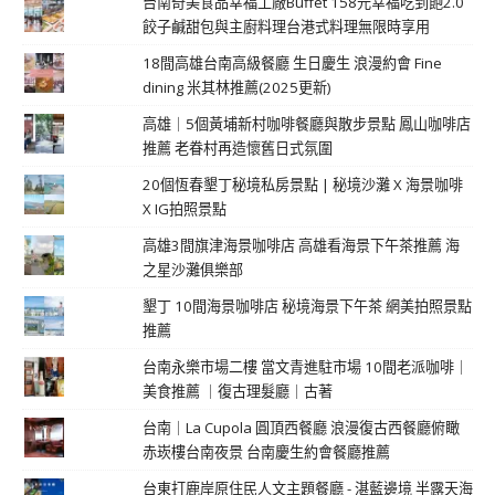
台南奇美食品幸福工廠Buffet 158元幸福吃到飽2.0
餃子鹹甜包與主廚料理台港式料理無限時享用
18間高雄台南高級餐廳 生日慶生 浪漫約會 Fine
dining 米其林推薦(2025更新)
高雄｜5個黃埔新村咖啡餐廳與散步景點 鳳山咖啡店
推薦 老眷村再造懷舊日式氛圍
20個恆春墾丁秘境私房景點 | 秘境沙灘 X 海景咖啡
X IG拍照景點
高雄3間旗津海景咖啡店 高雄看海景下午茶推薦 海
之星沙灘俱樂部
墾丁 10間海景咖啡店 秘境海景下午茶 網美拍照景點
推薦
台南永樂市場二樓 當文青進駐市場 10間老派咖啡｜
美食推薦 ｜復古理髮廳｜古著
台南｜La Cupola 圓頂西餐廳 浪漫復古西餐廳俯瞰
赤崁樓台南夜景 台南慶生約會餐廳推薦
台東打鹿岸原住民人文主題餐廳 - 湛藍邊境 半露天海