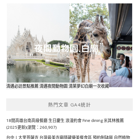
清邁必訪景點推薦 清邁夜間動物園 清萊夢幻白廟一次收藏
熱門文章 GA4統計
18間高雄台南高級餐廳 生日慶生 浪漫約會 Fine dining 米其林推薦
(2025更新)(瀏覽：260,907)
台中 | 大里菩薩寺 台灣最美寺廟隱藏優美餐食區 預約制缽飯 自然植物