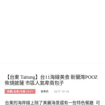
【台東 Taitung】台11海線美食 新蘭灣POOZ
柴燒披薩 市區人氣卑南包子
宜蘭|台東|花蓮 EAST
薇樂莉
2017-10-16
台東的海岸線上除了美麗海景還有一些特色餐廳 可