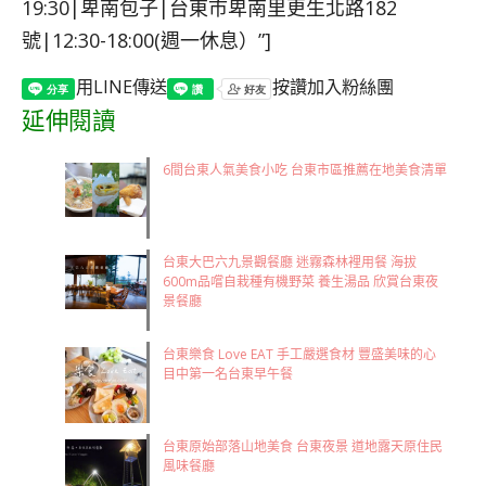
19:30|卑南包子|台東市卑南里更生北路182
號|12:30-18:00(週一休息）”]
用LINE傳送
按讚加入粉絲團
延伸閱讀
6間台東人氣美食小吃 台東市區推薦在地美食清單
台東大巴六九景觀餐廳 迷霧森林裡用餐 海拔
600m品嚐自栽種有機野菜 養生湯品 欣賞台東夜
景餐廳
台東樂食 Love EAT 手工嚴選食材 豐盛美味的心
目中第一名台東早午餐
台東原始部落山地美食 台東夜景 道地露天原住民
風味餐廳