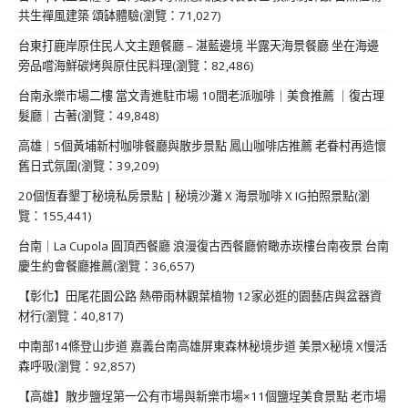
共生禪風建築 頌缽體驗(瀏覽：71,027)
台東打鹿岸原住民人文主題餐廳 – 湛藍邊境 半露天海景餐廳 坐在海邊
旁品嚐海鮮碳烤與原住民料理(瀏覽：82,486)
台南永樂市場二樓 當文青進駐市場 10間老派咖啡｜美食推薦 ｜復古理
髮廳｜古著(瀏覽：49,848)
高雄｜5個黃埔新村咖啡餐廳與散步景點 鳳山咖啡店推薦 老眷村再造懷
舊日式氛圍(瀏覽：39,209)
20個恆春墾丁秘境私房景點 | 秘境沙灘 X 海景咖啡 X IG拍照景點(瀏
覽：155,441)
台南｜La Cupola 圓頂西餐廳 浪漫復古西餐廳俯瞰赤崁樓台南夜景 台南
慶生約會餐廳推薦(瀏覽：36,657)
【彰化】田尾花園公路 熱帶雨林觀葉植物 12家必逛的園藝店與盆器資
材行(瀏覽：40,817)
中南部14條登山步道 嘉義台南高雄屏東森林秘境步道 美景X秘境 X慢活
森呼吸(瀏覽：92,857)
【高雄】散步鹽埕第一公有市場與新樂市場×11個鹽埕美食景點 老市場