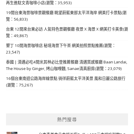
再生進駐文青咖啡小店(瀏覽：35,953)
19間台東海景咖啡景觀餐廳 眺望蔚藍東部太平洋海岸 網美打卡景點(瀏
覽：56,833)
台東 12間來台東必訪 人氣特色景觀餐廳 夜景 X 海景 X 網美打卡美食(瀏
覽：49,867)
墾丁 10間海景咖啡店 秘境海景下午茶 網美拍照景點推薦(瀏覽：
23,547)
泰國 | 清邁必吃4間米其林必比登推薦餐廳 清邁質感餐廳 Baan Landai,
The House by Ginger, 烤山咖哩麵, Sanae清真廚房(瀏覽：23,079)
16個台東南迴公路海岸線景點 徜徉蔚藍太平洋美景 風和日麗公路旅行
(瀏覽：75,267)
熱門搜尋