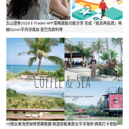
玉山證券2026 E-Trader APP策略選股功能分享 完成「股息再投資」再
抽Dyson手持涼風扇 星巴克飲料券
19間台東海景咖啡景觀餐廳 眺望蔚藍東部太平洋海岸 網美打卡景點