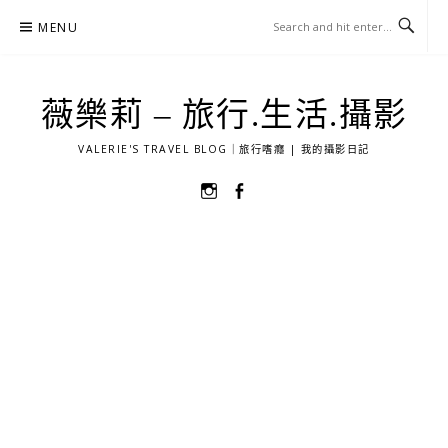
Skip
MENU
to
content
薇樂莉 – 旅行.生活.攝影
VALERIE'S TRAVEL BLOG｜旅行嗜癮 | 我的攝影日記
選
選
單
單
項
項
目
目