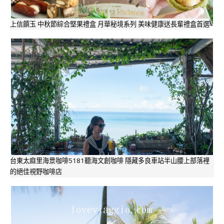
上信饌玉 中秋節綜合堅果禮盒 月華秘境系列 美味健康送長輩禮盒首選
台東太麻里海景咖啡5181聽海文創咖啡 隱藏多良車站半山腰上部落裡
的絕佳視野咖啡店