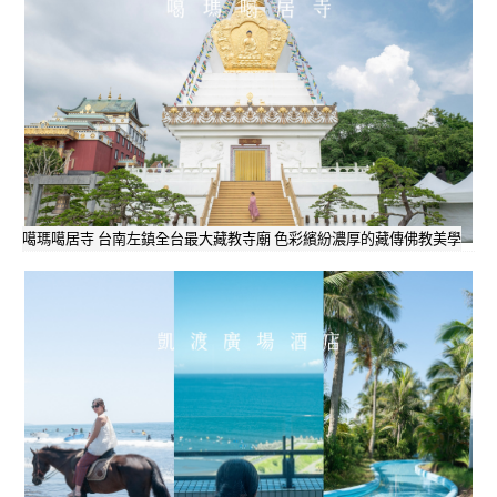
噶瑪噶居寺 台南左鎮全台最大藏教寺廟 色彩繽紛濃厚的藏傳佛教美學