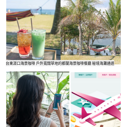
台東涯口海景咖啡 戶外寬闊草地的都蘭海景咖啡餐廳 秘境海灘通道