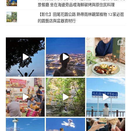
景餐廳 坐在海邊旁品嚐海鮮碳烤與原住民料理
【彰化】田尾花園公路 熱帶雨林觀葉植物 12家必逛
的園藝店與盆器資材行