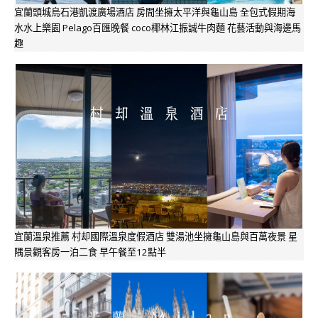
宜蘭頭城烏石港凱渡廣場酒店 房間坐擁太平洋與龜山島 全包式假期海
水水上樂園 Pelago百匯晚餐 coco椰林江振誠牛肉麵 花藝活動與海邊馬
趣
宜蘭溫泉推薦 村却國際溫泉度假酒店 雙湯池坐擁龜山島與百萬夜景 星
隅景觀客房一泊二食 早午餐至12點半