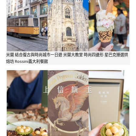
米蘭 結合復古與時尚城市一日遊 米蘭大教堂 時尚四邊形 星巴克臻選烘
焙坊 Rossini義大利餐館