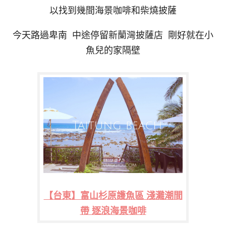
以找到幾間海景咖啡和柴燒披薩
今天路過卑南 中途停留新蘭灣披薩店 剛好就在小
魚兒的家隔壁
【台東】富山杉原護魚區 淺灘潮間
帶 逐浪海景咖啡