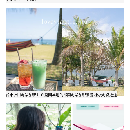
台東涯口海景咖啡 戶外寬闊草地的都蘭海景咖啡餐廳 秘境海灘通道