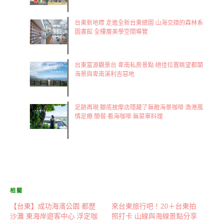
​台東新地標 走進全新台東總圖 山海交錯的森林系
圖書館 全樓層美學空間導覽
台東富源觀景台 卑南私房景點 絕佳位置眺望都蘭
海景與卑南溪利吉惡地
足跡再現 腳底按摩店隱藏了無敵海景咖啡 漁港風
情足療 簡餐 看海咖啡 無菜單料理
相關
【台東】成功海濱公園 都歷
來台東旅行吧！20＋台東拍
沙灘 東海岸遊客中心 浮定咖
照打卡 山線與海線景點分享