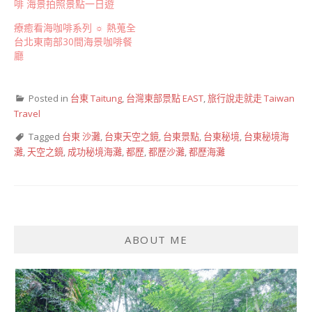
啡 海景拍照景點一日遊
療癒看海咖啡系列 ☼ 熱蒐全
台北東南部30間海景咖啡餐
廳
Posted in
台東 Taitung
,
台灣東部景點 EAST
,
旅行說走就走 Taiwan
Travel
Tagged
台東 沙灘
,
台東天空之鏡
,
台東景點
,
台東秘境
,
台東秘境海
灘
,
天空之鏡
,
成功秘境海灘
,
都歷
,
都歷沙灘
,
都歷海灘
ABOUT ME