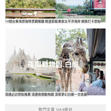
19間台東海景咖啡景觀餐廳 眺望蔚藍東部太平洋海岸 網美打卡景點
清邁必訪景點推薦 清邁夜間動物園 清萊夢幻白廟一次收藏
熱門文章 GA4統計