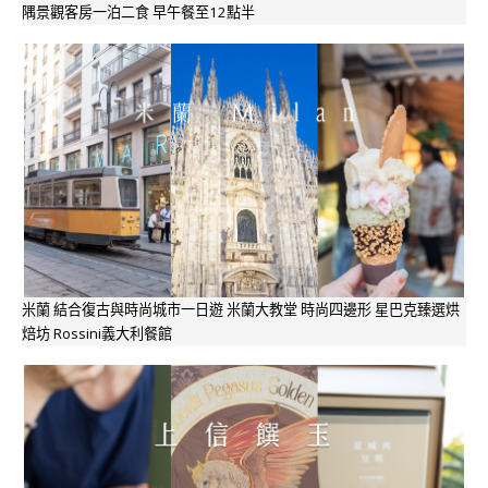
隅景觀客房一泊二食 早午餐至12點半
米蘭 結合復古與時尚城市一日遊 米蘭大教堂 時尚四邊形 星巴克臻選烘
焙坊 Rossini義大利餐館