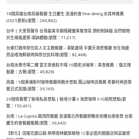
18間高雄台南高級餐廳 生日慶生 浪漫約會 Fine dining 米其林推薦
(2025更新)(瀏覽：260,862)
台中 | 大里菩薩寺 台灣最美寺廟隱藏優美餐食區 預約制缽飯 自然植物
共生禪風建築 頌缽體驗(瀏覽：71,017)
台東打鹿岸原住民人文主題餐廳 – 湛藍邊境 半露天海景餐廳 坐在海邊
旁品嚐海鮮碳烤與原住民料理(瀏覽：82,468)
台南永樂市場二樓 當文青進駐市場 10間老派咖啡｜美食推薦 ｜復古理
髮廳｜古著(瀏覽：49,828)
高雄｜5個黃埔新村咖啡餐廳與散步景點 鳳山咖啡店推薦 老眷村再造懷
舊日式氛圍(瀏覽：39,165)
20個恆春墾丁秘境私房景點 | 秘境沙灘 X 海景咖啡 X IG拍照景點(瀏
覽：155,401)
台南｜La Cupola 圓頂西餐廳 浪漫復古西餐廳俯瞰赤崁樓台南夜景 台南
慶生約會餐廳推薦(瀏覽：36,643)
【彰化】田尾花園公路 熱帶雨林觀葉植物 12家必逛的園藝店與盆器資