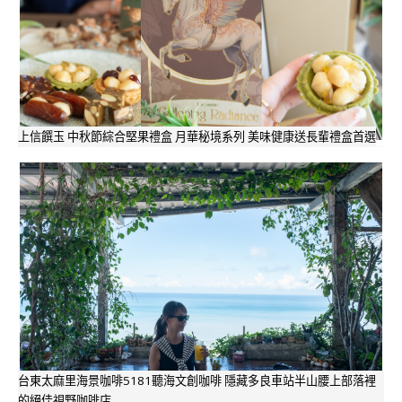
上信饌玉 中秋節綜合堅果禮盒 月華秘境系列 美味健康送長輩禮盒首選
台東太麻里海景咖啡5181聽海文創咖啡 隱藏多良車站半山腰上部落裡
的絕佳視野咖啡店