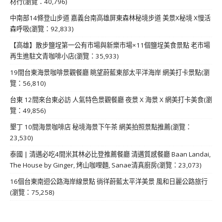
材行(瀏覽：40,796)
中南部14條登山步道 嘉義台南高雄屏東森林秘境步道 美景X秘境 X慢活
森呼吸(瀏覽：92,833)
【高雄】散步鹽埕第一公有市場與新樂市場×11個鹽埕美食景點 老市場
再生進駐文青咖啡小店(瀏覽：35,933)
19間台東海景咖啡景觀餐廳 眺望蔚藍東部太平洋海岸 網美打卡景點(瀏
覽：56,810)
台東 12間來台東必訪 人氣特色景觀餐廳 夜景 X 海景 X 網美打卡美食(瀏
覽：49,856)
墾丁 10間海景咖啡店 秘境海景下午茶 網美拍照景點推薦(瀏覽：
23,530)
泰國 | 清邁必吃4間米其林必比登推薦餐廳 清邁質感餐廳 Baan Landai,
The House by Ginger, 烤山咖哩麵, Sanae清真廚房(瀏覽：23,073)
16個台東南迴公路海岸線景點 徜徉蔚藍太平洋美景 風和日麗公路旅行
(瀏覽：75,258)