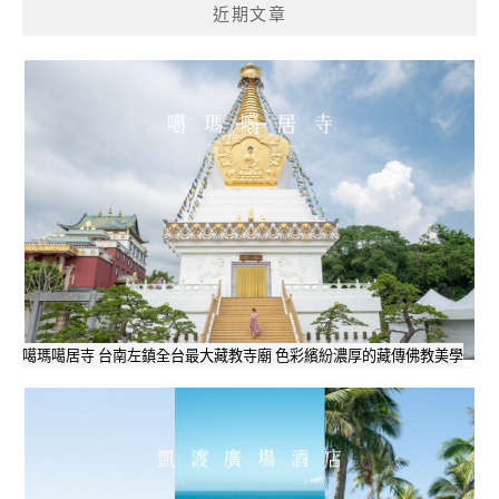
近期文章
噶瑪噶居寺 台南左鎮全台最大藏教寺廟 色彩繽紛濃厚的藏傳佛教美學