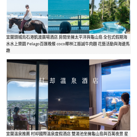
宜蘭頭城烏石港凱渡廣場酒店 房間坐擁太平洋與龜山島 全包式假期海
水水上樂園 Pelago百匯晚餐 coco椰林江振誠牛肉麵 花藝活動與海邊馬
趣
宜蘭溫泉推薦 村却國際溫泉度假酒店 雙湯池坐擁龜山島與百萬夜景 星