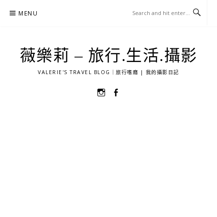
Skip
MENU
to
content
薇樂莉 – 旅行.生活.攝影
VALERIE'S TRAVEL BLOG｜旅行嗜癮 | 我的攝影日記
選
選
單
單
項
項
目
目