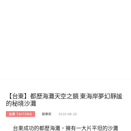
【台東】都歷海灘天空之鏡 東海岸夢幻靜謐
的秘境沙灘
台東 TAITUNG
薇樂莉
2020-08-26
台東成功的都歷海灘，擁有一大片平坦的沙灘