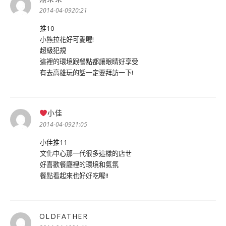
示:
2014-04-0920:21
推10
小熊拉花好可愛喔!
超級犯規
這裡的環境跟餐點都讓眼睛好享受
有去高雄玩的話一定要拜訪一下!
小佳
表
示:
2014-04-0921:05
小佳推11
文化中心那一代很多這樣的店ㄝ
好喜歡餐廳裡的環境和氣氛
餐點看起來也好好吃喔!!
OLDFATHER
表