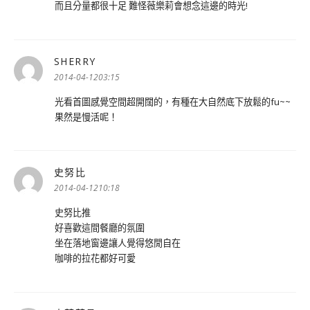
而且分量都很十足 難怪薇樂莉會想念這邊的時光!
SHERRY
表
示:
2014-04-1203:15
光看首圖感覺空間超開闊的，有種在大自然底下放鬆的fu~~
果然是慢活呢！
史努比
表
示:
2014-04-1210:18
史努比推
好喜歡這間餐廳的氛圍
坐在落地窗邊讓人覺得悠閒自在
咖啡的拉花都好可愛