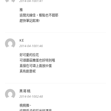
示:
2014-04-1001:41
推
這間光線佳，餐點也不錯耶
趕快筆記起來!
KE
表
示:
2014-04-1001:46
好可愛的拉花
可頌蘑菇嫩蛋也好特別哦
直接在可頌上面放炒蛋
真有創意呢
黑哥桃
表
示:
2014-04-1002:48
桃桃推~
這間房子的採光好漂亮