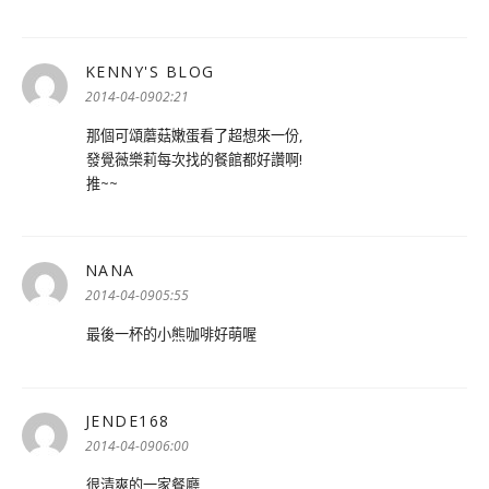
KENNY'S BLOG
表
示:
2014-04-0902:21
那個可頌蘑菇嫩蛋看了超想來一份,
發覺薇樂莉每次找的餐館都好讚啊!
推~~
NANA
表
示:
2014-04-0905:55
最後一杯的小熊咖啡好萌喔
JENDE168
表
示:
2014-04-0906:00
很清爽的一家餐廳