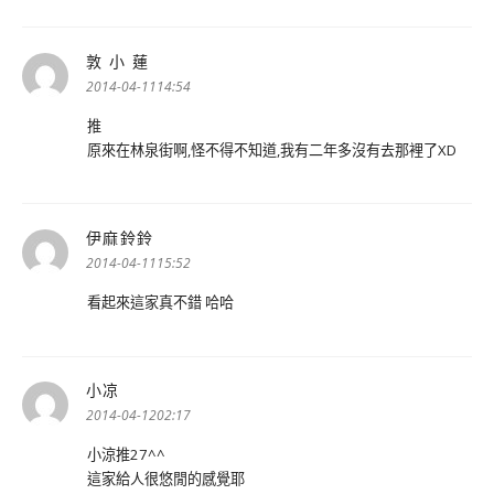
敦 小 蓮
表
示:
2014-04-1114:54
推
原來在林泉街啊,怪不得不知道,我有二年多沒有去那裡了XD
伊麻鈴鈴
表
示:
2014-04-1115:52
看起來這家真不錯 哈哈
小凉
表
示:
2014-04-1202:17
小涼推27^^
這家給人很悠閒的感覺耶