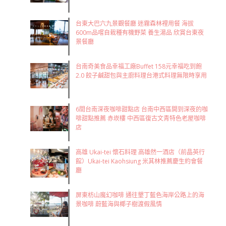
台東大巴六九景觀餐廳 迷霧森林裡用餐 海拔
600m品嚐自栽種有機野菜 養生湯品 欣賞台東夜
景餐廳
台南奇美食品幸福工廠Buffet 158元幸福吃到飽
2.0 餃子鹹甜包與主廚料理台港式料理無限時享用
6間台南深夜咖啡甜點店 台南中西區開到深夜的咖
啡甜點推薦 赤崁樓 中西區復古文青特色老屋咖啡
店
高雄 Ukai-tei 懷石料理 高雄然一酒店（前晶英行
館）Ukai-tei Kaohsiung 米其林推薦慶生約會餐
廳
屏東枋山魔幻咖啡 通往墾丁藍色海岸公路上的海
景咖啡 蔚藍海與椰子樹渡假風情