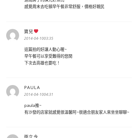
感覺周末去吃頓早午餐非常舒服，價格好親民
寶兒
表
示:
2014-04-1003:35
這篇拍的好讓人動心喔~
早午餐可以享受難得的悠閒
下次去高雄也要吃！
PAULA
表
示:
2014-04-1004:31
paula推~
有沙發的店家就感覺很溫馨阿~很適合朋友家人來坐坐聊聊~
雨立今
表