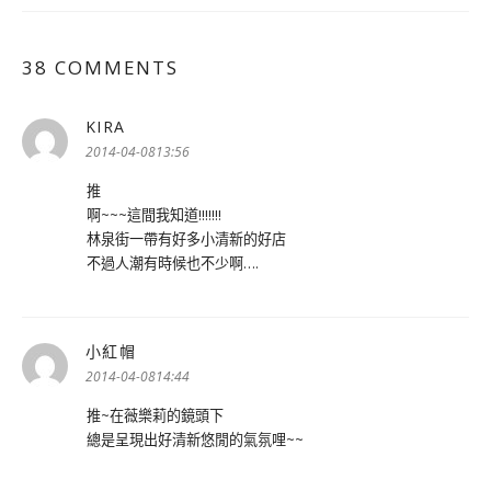
38 COMMENTS
KIRA
表
示:
2014-04-0813:56
推
啊~~~這間我知道!!!!!!!
林泉街一帶有好多小清新的好店
不過人潮有時候也不少啊….
小紅帽
表
示:
2014-04-0814:44
推~在薇樂莉的鏡頭下
總是呈現出好清新悠閒的氣氛哩~~