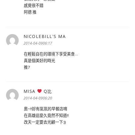
感覺很不錯
阿德 推
NICOLEBILL'S MA
表
示:
2014-04-0906:17
在輕鬆自在的環境下享受美食…
真是個美好的時光
推7
MISA
Q比
表
示:
2014-04-0906:20
奧~!!好有氣氛的早餐店唷
在高雄這麼久竟然不知道!!
改天一定要去光顧一下:))