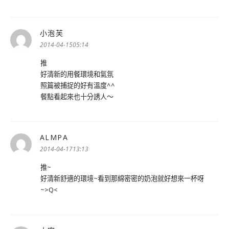
小泡芙
表
示:
2014-04-1505:14
推
好清新的用餐環境和氣氛
照篇被捕捉的好有溫度^^
餐點看起來也十分誘人～
ALMPA
表
示:
2014-04-1713:13
推~
好清新舒適的環境~看到那綿密密的奶泡就好想來一杯呀
~>Q<