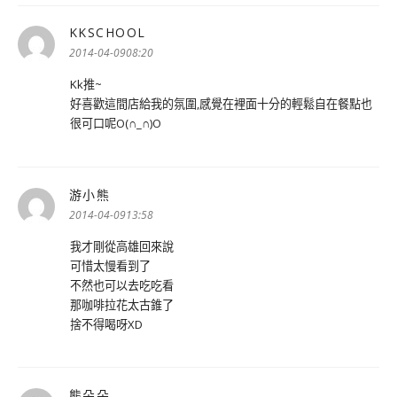
KKSCHOOL
表
示:
2014-04-0908:20
Kk推~
好喜歡這間店給我的氛圍,感覺在裡面十分的輕鬆自在餐點也
很可口呢O(∩_∩)O
游小熊
表
示:
2014-04-0913:58
我才剛從高雄回來說
可惜太慢看到了
不然也可以去吃吃看
那咖啡拉花太古錐了
捨不得喝呀XD
熊朵朵
表