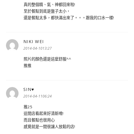
真的整個精、氣、神都回來啦!
至於餐點到底是盤子太小，
還是餐點太多，都快滿出來了。。。跟我的口水一樣!
NIKI WEI
表
示:
2014-04-1013:27
照片的顏色還是這麼舒服^^
推推
SIN♥
表
示:
2014-04-1106:24
推25
這間店看起來好清新唷!
而且餐點也很用心
感覺就是一間很讓人放鬆的店!