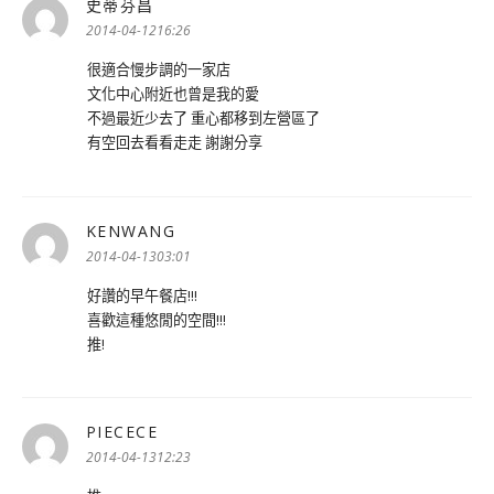
史蒂芬昌
表
示:
2014-04-1216:26
很適合慢步調的一家店
文化中心附近也曾是我的愛
不過最近少去了 重心都移到左營區了
有空回去看看走走 謝謝分享
KENWANG
表
示:
2014-04-1303:01
好讚的早午餐店!!!
喜歡這種悠閒的空間!!!
推!
PIECECE
表
示:
2014-04-1312:23