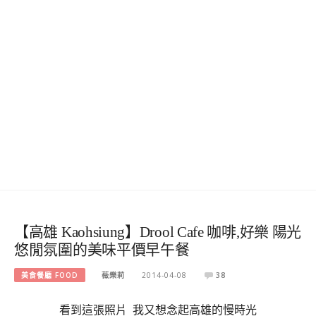
【高雄 Kaohsiung】Drool Cafe 咖啡,好樂 陽光
悠閒氛圍的美味平價早午餐
美食餐廳 FOOD
薇樂莉
2014-04-08
38
看到這張照片 我又想念起高雄的慢時光