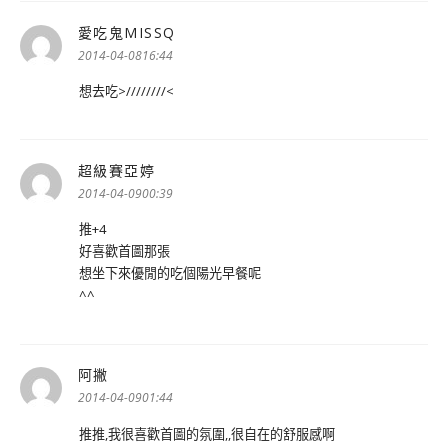
愛吃鬼MISSQ
表
示:
2014-04-0816:44
想去吃>////////<
超級賽亞婷
表
示:
2014-04-0900:39
推+4
好喜歡首圖那張
想坐下來優閒的吃個陽光早餐呢
^^
阿撇
表
示:
2014-04-0901:44
推推,我很喜歡首圖的氛圍,,很自在的舒服感啊