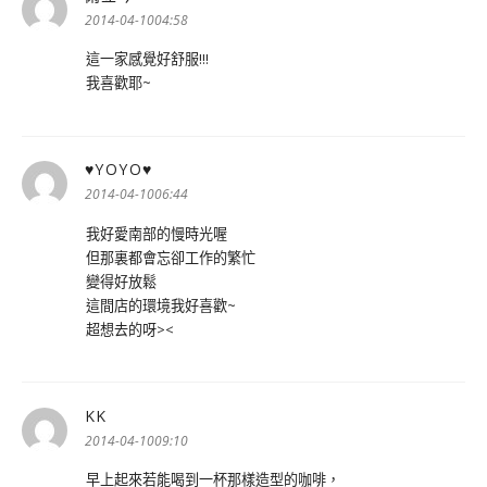
示:
2014-04-1004:58
這一家感覺好舒服!!!
我喜歡耶~
♥YOYO♥
表
示:
2014-04-1006:44
我好愛南部的慢時光喔
但那裏都會忘卻工作的繁忙
變得好放鬆
這間店的環境我好喜歡~
超想去的呀><
KK
表
示:
2014-04-1009:10
早上起來若能喝到一杯那樣造型的咖啡，