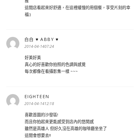
推
這間店看起來好舒適，在這裡緩慢的用個餐，享受片刻的幸
福:)
白白 ♥ ABBY ♥
表
示:
2014-04-1407:24
好美好美
真心的好喜歡你拍照的色調與感覺
每次都像在看攝影集一樣 ~~~
EIGHTEEN
表
示:
2014-04-1412:18
喜歡首圖的沙發區!
而且你拍起來更能感受到店內的悠閒感
雖然是高雄人 但好久沒在高雄的咖啡廳坐坐了
這間會想要去!!