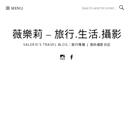
Skip
MENU
to
content
薇樂莉 – 旅行.生活.攝影
VALERIE'S TRAVEL BLOG｜旅行嗜癮 | 我的攝影日記
選
選
單
單
項
項
目
目