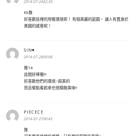
示:
2014-07-2402:39
Kk推
好喜歡這裡的用餐環境呢！ 有個美麗的庭園， 讓人有置身於
異國的感覺呢！
SIN♥
表
示:
2014-07-2609:08
推14
這間好棒喔!!!
好喜歡他們的環境~超美的
而且餐點看起來也很精緻美味!!
PIECECE
表
示:
2014-07-2700:45
推