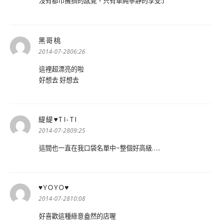
沒有都市擁擠的感覺，只有單純寧靜的享受:)
黑哥桃
表
示:
2014-07-2806:26
這裡超漂亮的啦
好想去 好想去
緹緹♥TI-TI
表
示:
2014-07-2809:25
這間也一直在我口袋名單中~整個好高級…..
♥YOYO♥
表
示:
2014-07-2810:08
好喜歡這種綠意盎然的店喔