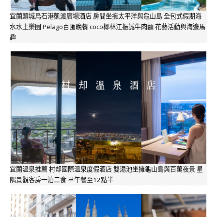
宜蘭頭城烏石港凱渡廣場酒店 房間坐擁太平洋與龜山島 全包式假期海
水水上樂園 Pelago百匯晚餐 coco椰林江振誠牛肉麵 花藝活動與海邊馬
趣
宜蘭溫泉推薦 村却國際溫泉度假酒店 雙湯池坐擁龜山島與百萬夜景 星
隅景觀客房一泊二食 早午餐至12點半