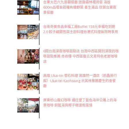
台東大巴六九景觀餐廳 迷霧森林裡用餐 海拔
600m品嚐自栽種有機野菜 養生湯品 欣賞台東夜
景餐廳
台南奇美食品幸福工廠Buffet 158元幸福吃到飽
2.0 餃子鹹甜包與主廚料理台港式料理無限時享用
6間台南深夜咖啡甜點店 台南中西區開到深夜的咖
啡甜點推薦 赤崁樓 中西區復古文青特色老屋咖啡
店
高雄 Ukai-tei 懷石料理 高雄然一酒店（前晶英行
館）Ukai-tei Kaohsiung 米其林推薦慶生約會餐
廳
屏東枋山魔幻咖啡 通往墾丁藍色海岸公路上的海
景咖啡 蔚藍海與椰子樹渡假風情