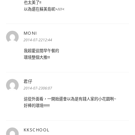
也太美了!!
以為還在蘇美島呢>///<
MONI
表
示:
2014-07-2212:44
我超愛這間早午餐的
環境整個大推!!!
君仔
表
示:
2014-07-2306:07
這從外面看，一開始還會以為是有錢人家的小花園咧~
好棒的環境!!!!!!!
KKSCHOOL
表