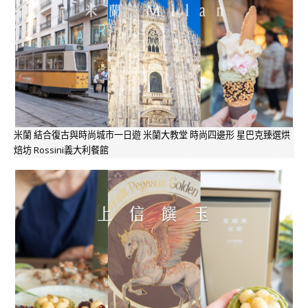
米蘭 結合復古與時尚城市一日遊 米蘭大教堂 時尚四邊形 星巴克臻選烘
焙坊 Rossini義大利餐館