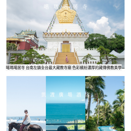
噶瑪噶居寺 台南左鎮全台最大藏教寺廟 色彩繽紛濃厚的藏傳佛教美學