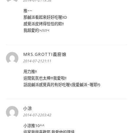
2014-07-2119:58
推~~
那鹹派看起來好好吃喔XD
感覺派皮烤得恰恰的欸!!
我超愛的>////<
MRS.GROTTI義廚娘
表
示:
2014-07-2121:11
用力推!!
這間氣氛也太棒!!!我愛啦!!
話說鹹派感覺真的有好吃喔!(我愛鹹派~喔耶!!)
小涼
表
示:
2014-07-2203:42
小涼推10^^
這家我很喜歡耶 我愛他的環境