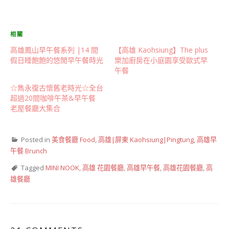
相關
高雄鳳山早午餐系列 |14 間
【高雄 Kaohsiung】The plus
假日睡飽飽的悠閒早午餐時光
樂加廚房在小庭園享受歐式早
午餐
☆雋永復古懷舊老時光☆全台
超過20間咖啡午茶&早午餐
老屋餐廳大集合
Posted in
美食餐廳 Food
,
高雄|屏東 Kaohsiung|Pingtung
,
高雄早
午餐 Brunch
Tagged
MINI NOOK
,
高雄 花園餐廳
,
高雄早午餐
,
高雄花園餐廳
,
高
雄餐廳