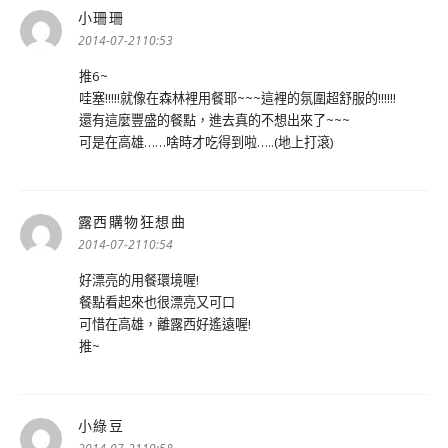
小珊珊
表
示:
2014-07-2110:53
推6~
哇塞!!!!!就像在森林裡用餐耶~~~這裡的氛圍超舒服的!!!!!!
還有這麼豐盛的餐點，進去真的不想出來了~~~
可是在高雄……啥時才吃得到啦…..(地上打滾)
露西購物狂想曲
表
示:
2014-07-2110:54
好漂亮的用餐環境喔!
餐點看起來也很漂亮又可口
可惜在高雄，離露西好遙遠喔!
推~
小綠豆
表
示: