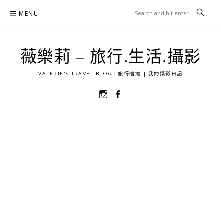
Skip
MENU
to
content
薇樂莉 – 旅行.生活.攝影
VALERIE'S TRAVEL BLOG｜旅行嗜癮 | 我的攝影日記
選
選
單
單
項
項
目
目