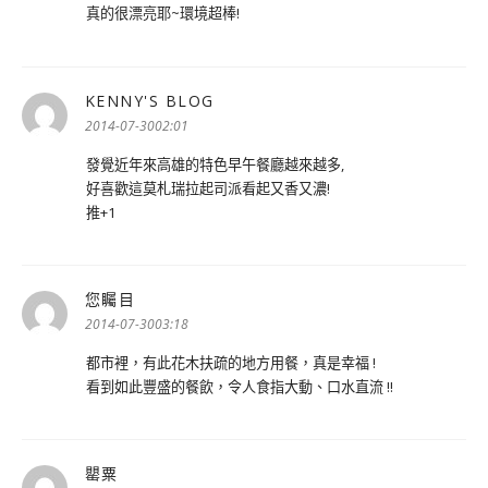
真的很漂亮耶~環境超棒!
KENNY'S BLOG
表
示:
2014-07-3002:01
發覺近年來高雄的特色早午餐廳越來越多,
好喜歡這莫札瑞拉起司派看起又香又濃!
推+1
您矚目
表
示:
2014-07-3003:18
都市裡，有此花木扶疏的地方用餐，真是幸福 !
看到如此豐盛的餐飲，令人食指大動、口水直流 !!
罌粟
表