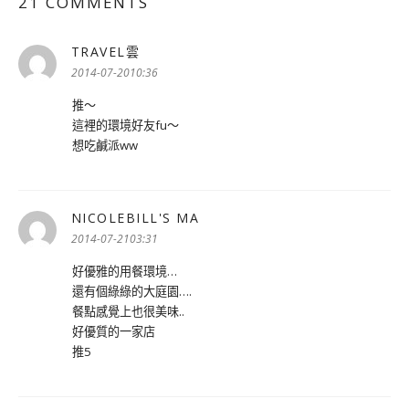
21 COMMENTS
TRAVEL雲
表
示:
2014-07-2010:36
推～
這裡的環境好友fu～
想吃鹹派ww
NICOLEBILL'S MA
表
示:
2014-07-2103:31
好優雅的用餐環境…
還有個綠綠的大庭園….
餐點感覺上也很美味..
好優質的一家店
推5