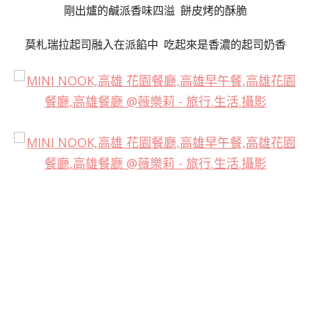
剛出爐的鹹派香味四溢 餅皮烤的酥脆
莫札瑞拉起司融入在派餡中 吃起來是香濃的起司奶香