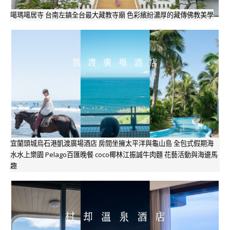
噶瑪噶居寺 台南左鎮全台最大藏教寺廟 色彩繽紛濃厚的藏傳佛教美學
宜蘭頭城烏石港凱渡廣場酒店 房間坐擁太平洋與龜山島 全包式假期海
水水上樂園 Pelago百匯晚餐 coco椰林江振誠牛肉麵 花藝活動與海邊馬
趣