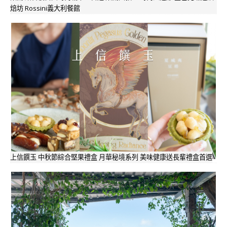
焙坊 Rossini義大利餐館
上信饌玉 中秋節綜合堅果禮盒 月華秘境系列 美味健康送長輩禮盒首選