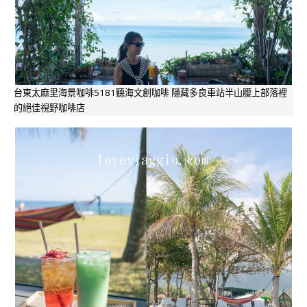
台東太麻里海景咖啡5181聽海文創咖啡 隱藏多良車站半山腰上部落裡
的絕佳視野咖啡店