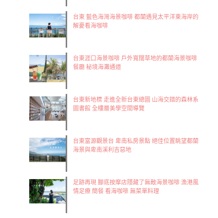
台東 藍色海灣海景咖啡 都蘭遇見太平洋東海岸的
解憂看海咖啡
台東涯口海景咖啡 戶外寬闊草地的都蘭海景咖啡
餐廳 秘境海灘通道
​台東新地標 走進全新台東總圖 山海交錯的森林系
圖書館 全樓層美學空間導覽
台東富源觀景台 卑南私房景點 絕佳位置眺望都蘭
海景與卑南溪利吉惡地
足跡再現 腳底按摩店隱藏了無敵海景咖啡 漁港風
情足療 簡餐 看海咖啡 無菜單料理