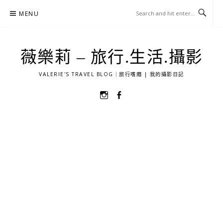
Skip
MENU
to
content
薇樂莉 – 旅行.生活.攝影
VALERIE'S TRAVEL BLOG｜旅行嗜癮 | 我的攝影日記
選
選
單
單
項
項
目
目