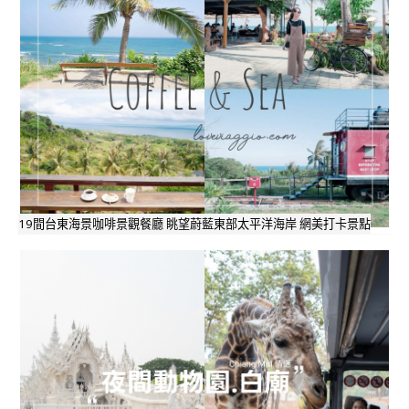
19間台東海景咖啡景觀餐廳 眺望蔚藍東部太平洋海岸 網美打卡景點