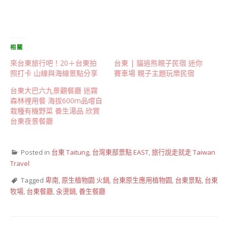
相關
來台東旅行吧！20＋台東拍
台東 | 貓追熊親子民宿 迷你
照打卡 山線與海線景點分享
賽車場 親子主題玩樂民宿
台東大巴六九景觀餐廳 迷霧
森林裡用餐 海拔600m品嚐自
栽種有機野菜 養生湯品 欣賞
台東夜景餐廳
Posted in
台東 Taitung
,
台灣東部景點 EAST
,
旅行說走就走 Taiwan
Travel
Tagged
卑南
,
原生植物園 火鍋
,
台東原生應用植物園
,
台東景點
,
台東
牧場
,
台東餐廳
,
汆燙鍋
,
養生餐廳