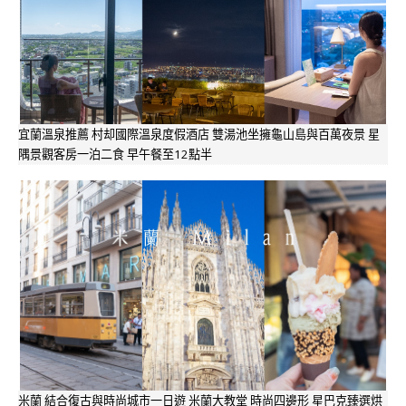
宜蘭溫泉推薦 村却國際溫泉度假酒店 雙湯池坐擁龜山島與百萬夜景 星
隅景觀客房一泊二食 早午餐至12點半
米蘭 結合復古與時尚城市一日遊 米蘭大教堂 時尚四邊形 星巴克臻選烘