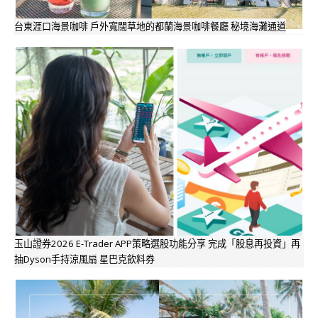
台東涯口海景咖啡 戶外寬闊草地的都蘭海景咖啡餐廳 秘境海灘通道
玉山證券2026 E-Trader APP策略選股功能分享 完成「股息再投資」再
抽Dyson手持涼風扇 星巴克飲料券